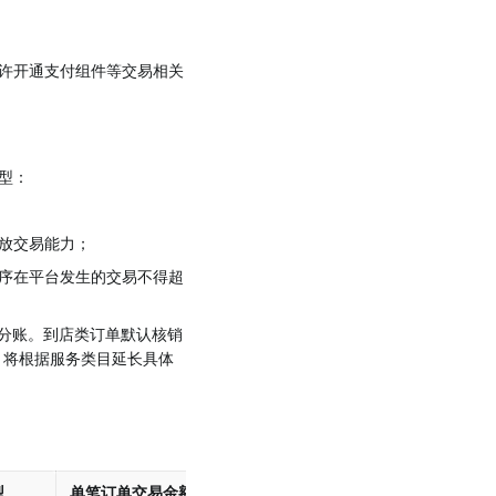
许开通支付组件等交易相关
型：
放交易能力；
序在平台发生的交易不得超
起分账。到店类订单默认核销
注）将根据服务类目延长具体
型
单笔订单交易金额上限