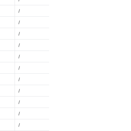
/
/
/
/
/
/
/
/
/
/
/