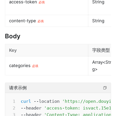
access-token
String
必填
content-type
String
必填
Body
Key
字段类型
Array<Strin
categories
必填
g>
请求示例
curl
--location
'https://open.douyin
--header
'access-token: isvact.15e1d
--header
'Content-Type: application/