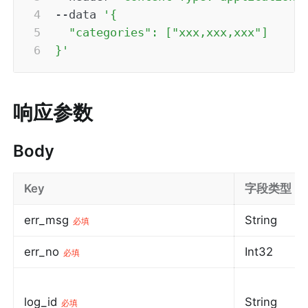
--data
'{ 

  "categories": ["xxx,xxx,xxx"] 

}'
响应参数
Body
Key
字段类型
err_msg
String
必填
err_no
Int32
必填
log_id
String
必填