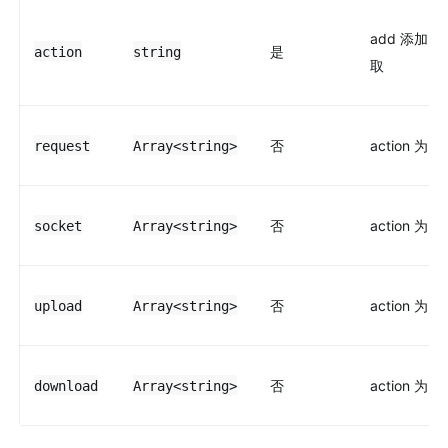
add 添加，d
是
action
string
取
否
action 为 
request
Array<string>
否
action 为 
socket
Array<string>
否
action 为 
upload
Array<string>
否
action 为 
download
Array<string>