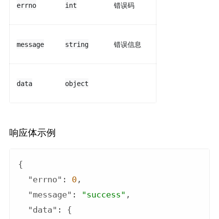
错误码
errno
int
错误信息
message
string
data
object
响应体示例
{

"errno"
: 
0
,

"message"
: 
"success"
,

"data"
: {
