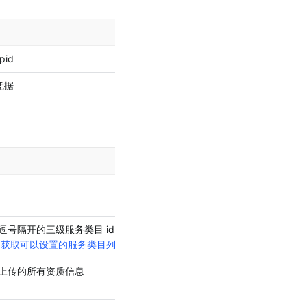
id
凭据
逗号隔开的三级
服务类目 id
，形如："一级类目id,二级类目id,三级类目
。
获取可以设置的服务类目列表
上传的所有资质信息