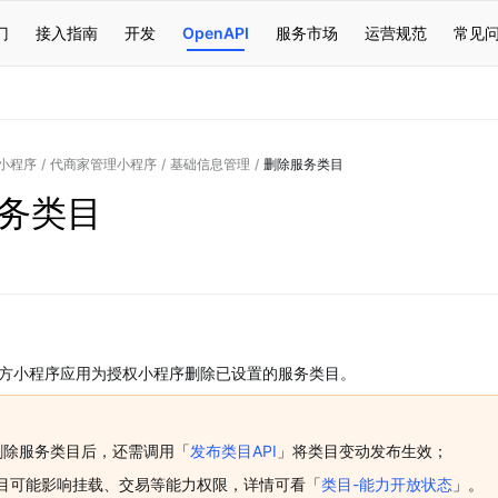
门
接入指南
开发
OpenAPI
服务市场
运营规范
常见
小程序
/
代商家管理小程序
/
基础信息管理
/
删除服务类目
务类目
方小程序应用为授权小程序删除已设置的服务类目。
I删除服务类目后，还需调用「
发布类目API
」将类目变动发布生效；
目可能影响挂载、交易等能力权限，详情可看「
类目-能力开放状态
」。