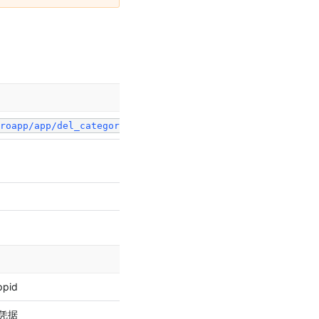
roapp/app/del_categories
pid
凭据