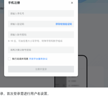
录。首次登录需进行用户名设置。