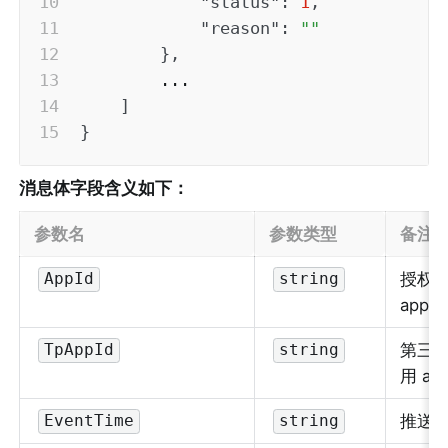
"status"
:
1
,
"reason"
:
""
}
,
        ...

]
}
消息体字段含义如下：
参数名
参数类型
备注
授权小
AppId
string
appid
第三
TpAppId
string
用 app
推送
EventTime
string