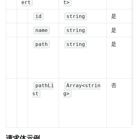
ert
t>
是
id
string
是
name
string
是
path
string
否
pathLi
Array<strin
st
g>
请求体示例