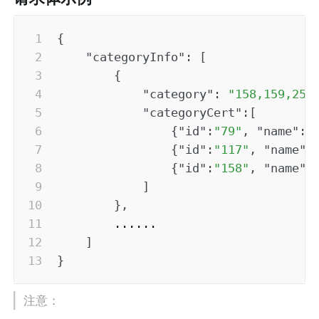
{
"categoryInfo"
:
[
{
"category"
:
"158,159,259
"categoryCert"
:
[
{
"id"
:
"79"
,
"name"
:
"
{
"id"
:
"117"
,
"name"
:
{
"id"
:
"158"
,
"name"
:
]
}
,
        ......

]
}
注意：