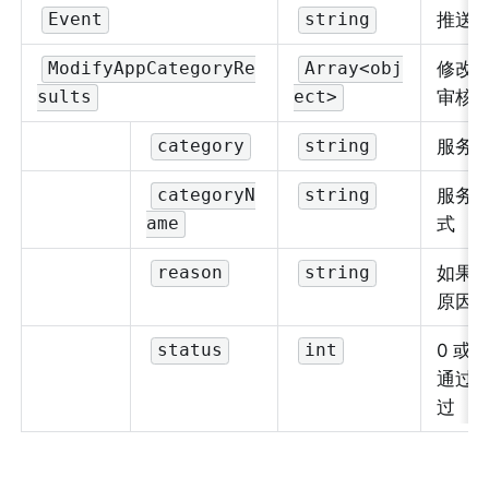
推送
Event
string
修改
ModifyAppCategoryRe
Array<obj
审核
sults
ect>
服务类
category
string
服务
categoryN
string
式
ame
如果
reason
string
原因
0 或 
status
int
通过，
过