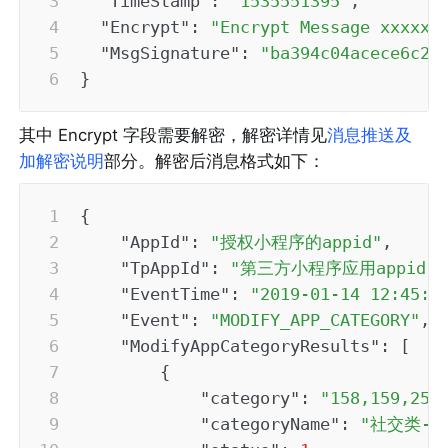
"TimeStamp"
:
"1535551395"
,
"Encrypt"
:
"Encrypt Message xxxxxx
"MsgSignature"
:
"ba394c04acece6c2c
}
其中 Encrypt 字段需要解密，解密详情见
消息推送及
加解密说明
部分。解密后消息格式如下：
{
"AppId"
:
"授权小程序的appid"
,
"TpAppId"
:
"第三方小程序应用appid"
,
"EventTime"
:
"2019-01-14 12:45:1
"Event"
:
"MODIFY_APP_CATEGORY"
,
"ModifyAppCategoryResults"
:
[
{
"category"
:
"158,159,259
"categoryName"
:
"社交类-社