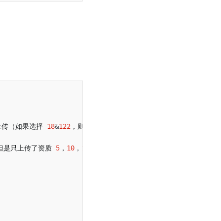
上传（如果选择 
18
&
122
，则 
18
 和 
122
 都要上传）。

但是只上传了资质 
5
，
10
，
18
，则无法通过验证。
