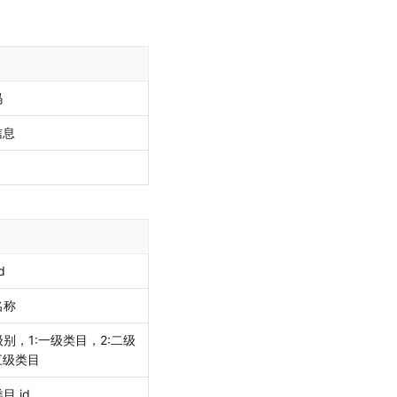
码
信息
d
名称
别，1:一级类目，2:二级
三级类目
目 id