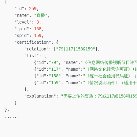
{
"id"
:
259
,
"name"
:
"直播"
,
"level"
:
3
,
"fpid"
:
158
,
"spid"
:
159
,
"certification"
:
{
"relation"
:
[
"79|117|158&159"
]
,
"list"
:
[
{
"id"
:
"79"
,
"name"
:
"《信息网络传播视听节目许
{
"id"
:
"117"
,
"name"
:
"《网络文化经营许可证》(
{
"id"
:
"158"
,
"name"
:
"《统一社会信用代码证》（
{
"id"
:
"159"
,
"name"
:
"《情况说明函件》（适用于
]
,
"explanation"
:
"需要上传的资质：79或117或158和159
}
}
,
  ......
