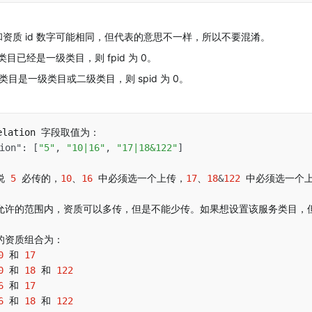
 和资质 id 数字可能相同，但代表的意思不一样，所以不要混淆。
类目已经是一级类目，则 fpid 为 0。
该类目是一级类目或二级类目，则 spid 为 0。
ion"
:
[
"5"
,
"10|16"
,
"17|18&122"
]
说 
5
 必传的，
10
、
16
 中必须选一个上传，
17
、
18
&
122
 中必须选一个
允许的范围内，资质可以多传，但是不能少传。如果想设置该服务类目，
0
 和 
17
0
 和 
18
 和 
122
6
 和 
17
6
 和 
18
 和 
122