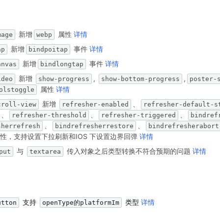
 新增
 属性 
详情
mage
webp
 新增
 事件 
详情
ap
bindpoitap
 新增
 事件 
详情
anvas
bindlongtap
 新增 
, 
,
ideo
show-progress
show-bottom-progress
poster-
 属性 
详情
olstoggle
 新增 
、
croll-view
refresher-enabled
refresher-default-s
、
、
、
refresher-threshold
refresher-triggered
bindref
、
、
sherrefresh
bindrefresherrestore
bindrefresherabort
性，支持设置下拉刷新和IOS 下设置边界回弹 
详情
 与 
 传入对象之后类型转换不符合预期的问题 
详情
put
textarea
 支持 
 类型 
详情
utton
openType的platformIm