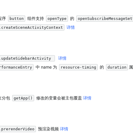
程序 
 组件支持 
 的 
button
openType
openSubscribeMessageSet
详情
.createSceneActivityContext
详情
.updateSidebarActivity 
 中 name 为 
 的 
属
rformanceEntry
resource-timing
duration
立分包 
 修改的变量会被主包覆盖 
详情
getApp()
 预渲染视频 
详情
.prerenderVideo