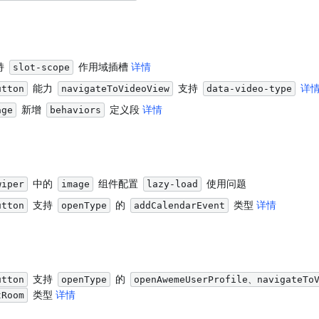
 
 作用域插槽 
详情
slot-scope
 能力 
 支持 
详
utton
navigateToVideoView
data-video-type
 新增 
 定义段 
详情
age
behaviors
 中的 
 组件配置 
 使用问题
wiper
image
lazy-load
 支持 
 的 
 类型 
详情
utton
openType
addCalendarEvent
 支持 
 的 
utton
openType
openAwemeUserProfile、navigateTo
 类型 
详情
tRoom