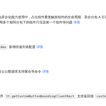
包异步化能力使用中，占位组件重复触发组件的生命周期、异步分包 A 引用异
用多个相同分包下的组件只渲染第一个组件等问题 
详情
 新增倍速列表配置 
详情
ideo
抖音云云数据库支持聚合等命令 
详情
序 
 支持返回值 
tt.getCustomButtonBoundingClientRect
custo