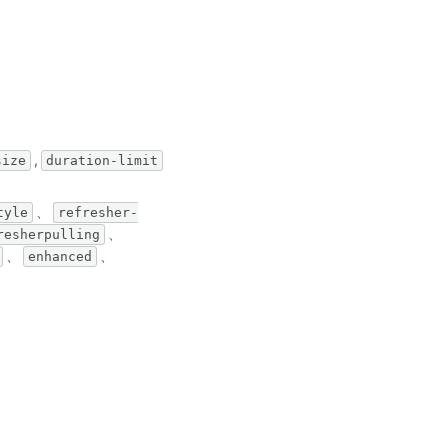
,
size
duration-limit
、
tyle
refresher-
、
resherpulling
、
、
enhanced