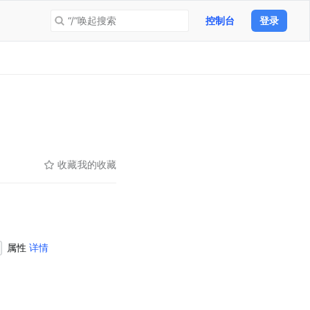
“/”唤起搜索
控制台
登录
收藏
我的收藏
 属性 
详情