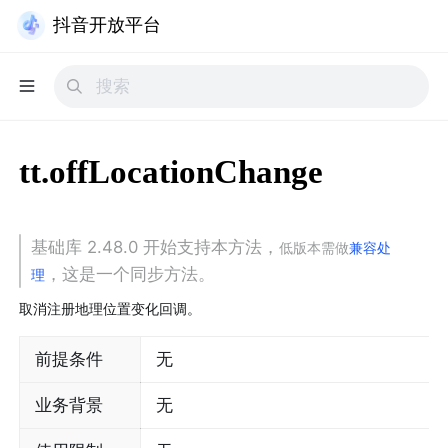
抖音开放平台
tt.offLocationChange
基础库 2.48.0 开始支持本方法，
低版本需做
兼容处
，这是一个同步方法。
理
取消注册地理位置变化回调。
前提条件
无
业务背景
无