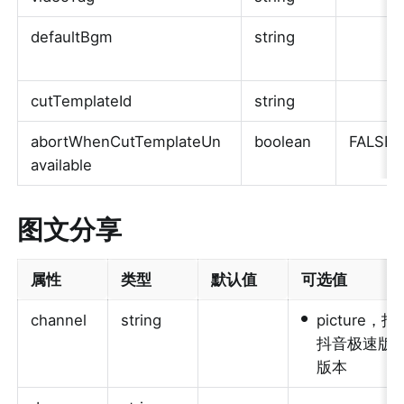
defaultBgm
string
cutTemplateId
string
abortWhenCutTemplateUn
boolean
FALSE
available
图文分享
属性
类型
默认值
可选值
•
channel
string
pictur
抖音极速版、
版本