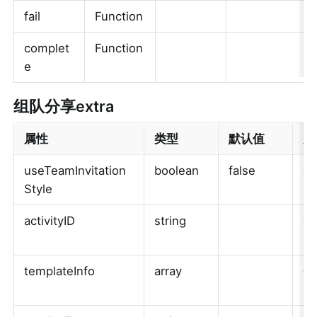
fail
Function
complet
Function
e
组队分享extra
属性 
类型 
默认值 
必
useTeamInvitation
boolean 
false 
否
Style 
activityID
string 
否
templateInfo 
array 
否