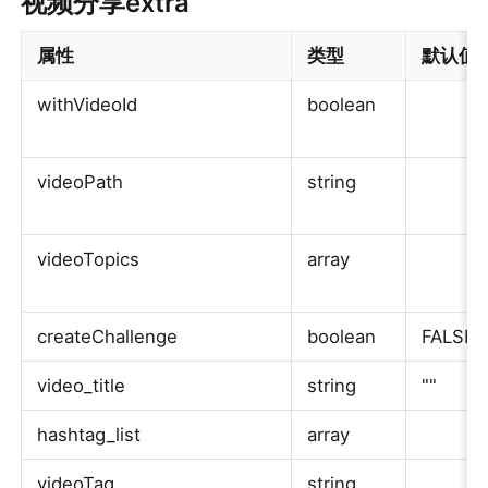
视频分享extra
属性
类型
默认值
withVideoId
boolean
videoPath
string
videoTopics
array
createChallenge
boolean
FALSE
video_title
string
""
hashtag_list
array
videoTag
string