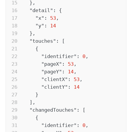
}
,
"detail"
:
{
"x"
:
53
,
"y"
:
14
}
,
"touches"
:
[
{
"identifier"
:
0
,
"pageX"
:
53
,
"pageY"
:
14
,
"clientX"
:
53
,
"clientY"
:
14
}
]
,
"changedTouches"
:
[
{
"identifier"
:
0
,