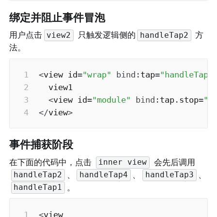
绑定并阻止事件冒泡
用户点击
 只触发逻辑侧的
 方
view2
handleTap2
法。
<
view id
=
"wrap"
bind
:
tap
=
"handleTap1
  view1

<
view id
=
"module"
bind
:
tap
.
stop
=
"h
<
/
view
>
事件捕获阶段
在下面的代码中，点击 
 会先后调用 
inner view
、
、
、
handleTap2
handleTap4
handleTap3
。
handleTap1
<
view
