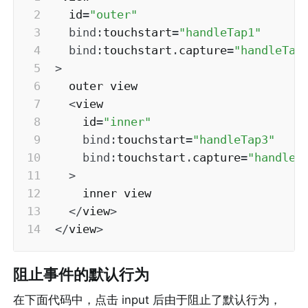
  id
=
"outer"
bind
:
touchstart
=
"handleTap1"
bind
:
touchstart
.
capture
=
"handleTap
>
  outer view

<
view

    id
=
"inner"
bind
:
touchstart
=
"handleTap3"
bind
:
touchstart
.
capture
=
"handleT
>
    inner view

<
/
view
>
<
/
view
>
阻止事件的默认行为
在下面代码中，点击 input 后由于阻止了默认行为，