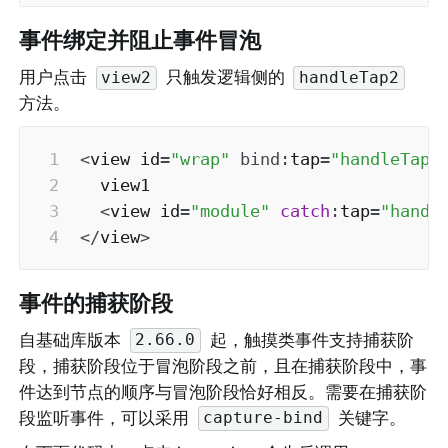
事件绑定并阻止事件冒泡
用户点击 
 只触发逻辑侧的 
view2
handleTap2
方法。
<
view id
=
"wrap"
bind
:
tap
=
"handleTap1
  view1

<
view id
=
"module"
catch
:
tap
=
"handl
<
/
view
>
事件的捕获阶段
自基础库版本 
 起，触摸类事件支持捕获阶
2.66.0
段，捕获阶段位于冒泡阶段之前，且在捕获阶段中，事
件达到节点的顺序与冒泡阶段恰好相反。需要在捕获阶
段监听事件，可以采用 
 关键字。
capture-bind