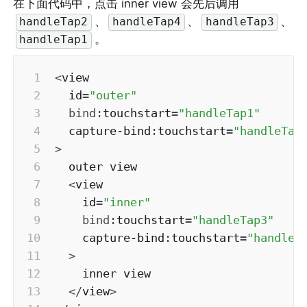
在下面代码中，点击 inner view 会先后调用 
、
、
、
handleTap2
handleTap4
handleTap3
。
handleTap1
<
view

  id
=
"outer"
bind
:
touchstart
=
"handleTap1"
  capture
-
bind
:
touchstart
=
"handleTap
>
  outer view

<
view

    id
=
"inner"
bind
:
touchstart
=
"handleTap3"
    capture
-
bind
:
touchstart
=
"handleT
>
    inner view

<
/
view
>