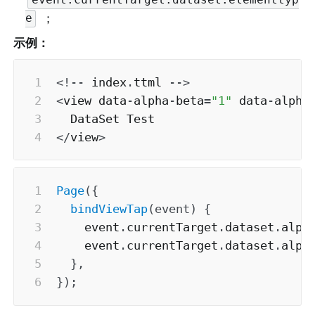
event.currentTarget.dataset.elementtyp
 ；
e
示例：
<
!
--
 index
.
ttml 
--
>
<
view data
-
alpha
-
beta
=
"1"
 data
-
alpha
<
/
view
>
Page
(
{
bindViewTap
(
event
)
{
    event
.
currentTarget
.
dataset
.
alph
    event
.
currentTarget
.
dataset
.
alph
}
,
}
)
;