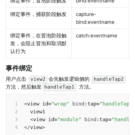
绑定事件，冒泡阶段触发
bind:eventname
绑定事件，捕获阶段触发
capture-
bind:eventname
绑定事件，在冒泡阶段触
catch:eventname
发，会阻止冒泡和取消默
认行为
事件绑定
用户点击 
会先触发逻辑侧的 
view2
handleTap2
方法，然后触发
 方法。
handleTap1
<
view id
=
"wrap"
bind
:
tap
=
"handleTap1
  view1

<
view id
=
"module"
bind
:
tap
=
"handle
<
/
view
>