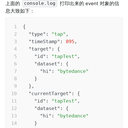
上面的 
 打印出来的 event 对象的信
console.log
息大致如下：
{
"type"
:
"tap"
,
"timeStamp"
:
895
,
"target"
:
{
"id"
:
"tapTest"
,
"dataset"
:
{
"hi"
:
"bytedance"
}
}
,
"currentTarget"
:
{
"id"
:
"tapTest"
,
"dataset"
:
{
"hi"
:
"bytedance"
}