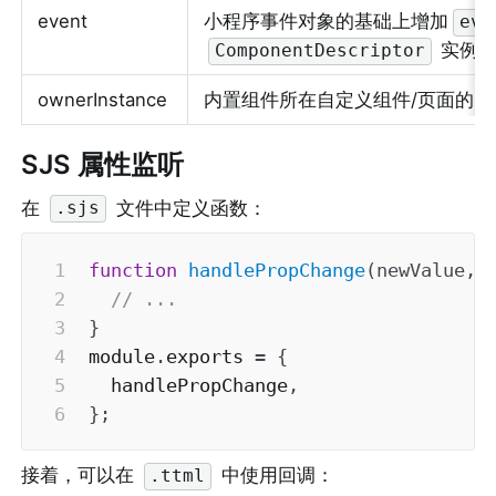
event
小程序事件对象的基础上增加
eve
 实例
ComponentDescriptor
ownerInstance
内置组件所在自定义组件/页面的 
SJS 属性监听
在 
 文件中定义函数：
.sjs
function
handlePropChange
(
newValue
,
 
// ...
}
module
.
exports 
=
{
  handlePropChange
,
}
;
接着，可以在 
 中使用回调：
.ttml