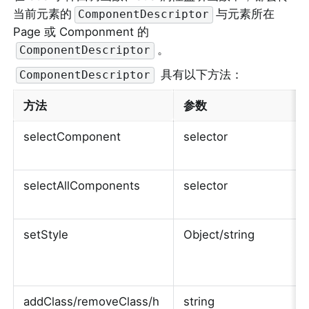
当前元素的
与元素所在 
ComponentDescriptor
Page 或 Componment 的
。
ComponentDescriptor
 具有以下方法：
ComponentDescriptor
方法
参数
selectComponent
selector
selectAllComponents
selector
setStyle
Object/string
addClass/removeClass/h
string