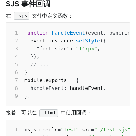
SJS 事件回调
在 
 文件中定义函数：
.sjs
function
handleEvent
(
event
,
 ownerIns
  event
.
instance
.
setStyle
(
{
"font-size"
:
"14rpx"
,
}
)
;
// ...
}
module
.
exports 
=
{
handleEvent
:
 handleEvent
,
}
;
接着，可以在 
 中使用回调：
.ttml
<
sjs module
=
"test"
 src
=
"./test.sjs"
>