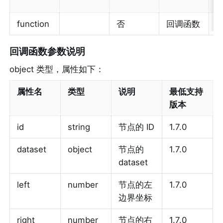
function
否
回调函数
1
回调函数参数说明
object 类型，属性如下：
属性名
类型
说明
最低支持
版本
id
string
节点的 ID
1.7.0
dataset
object
节点的 
1.7.0
dataset
left
number
节点的左
1.7.0
边界坐标
right
number
节点的右
1.7.0