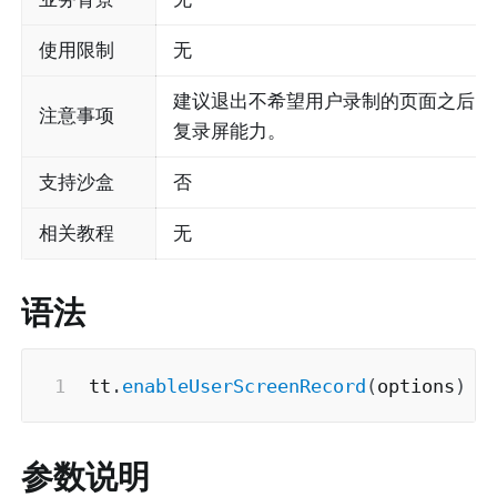
使用限制
无
建议退出不希望用户录制的页面之后，再调用 en
注意事项
复录屏能力。
支持沙盒
否
相关教程
无
语法
tt
.
enableUserScreenRecord
(
options
)
参数说明