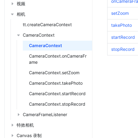
onCameraFr
视频
setZoom
相机
tt.createCameraContext
takePhoto
CameraContext
startRecord
CameraContext
stopRecord
CameraContext.onCameraFr
ame
CameraContext.setZoom
CameraContext.takePhoto
CameraContext.startRecord
CameraContext.stopRecord
CameraFrameListener
特效相机
Canvas 录制