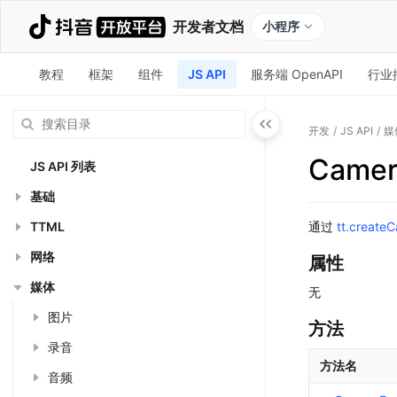
开发者文档
小程序
教程
框架
组件
JS API
服务端 OpenAPI
行业
开发
/
JS API
/
媒
Camer
JS API 列表
基础
TTML
通过 
tt.create
网络
属性
媒体
无
图片
方法
录音
方法名
音频