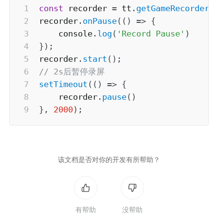
const
 recorder 
=
 tt
.
getGameRecorderM
recorder
.
onPause
(
(
)
=>
{
    console
.
log
(
'Record Pause'
)
}
)
;
recorder
.
start
(
)
;
// 2s后暂停录屏
setTimeout
(
(
)
=>
{
    recorder
.
pause
(
)
}
,
2000
)
;
该文档是否对你的开发有所帮助？
有帮助
没帮助