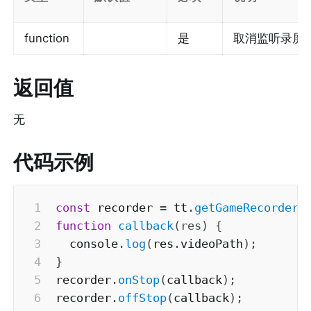
function
是
取消监听录屏
返回值
无
代码示例
const
 recorder 
=
 tt
.
getGameRecorderM
function
callback
(
res
)
{
  console
.
log
(
res
.
videoPath
)
;
}
recorder
.
onStop
(
callback
)
;
recorder
.
offStop
(
callback
)
;