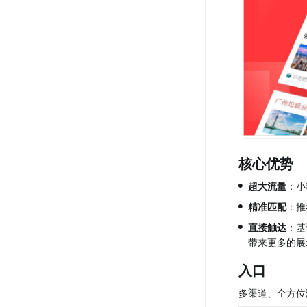
核心优势
•
超大流量
：小
•
精准匹配
：推
•
直接触达
：基
带来更多的展
入口
多渠道、全方位