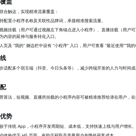
覆盖
联合触达，实现精准流量覆盖：
持配置小程序名称及关联性品牌词，承接精准搜索流量。
视频挂载（用户可通过视频左下角锚点进入小程序）、直播挂载（用户可
为内容的延伸与服务转化入口。
人页及 “我的” 侧边栏中设有 “小程序” 入口，用户可查看 “最近使用”“我的
线
步适配多个宿主端（抖音、今日头条等），减少跨端开发的人力与时间成
配
荐算法，短视频、直播所挂载的小程序内容可被精准推荐给潜在用户，在
优势
较于传统 App，小程序开发周期短、成本低，支持快速上线与用户增长
户体验优于 H5 页面，有助于获取高质量用户并降低获客成本。