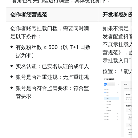
者角色相关门槛进行调整，具体变化如下：
创作者经营规范
开发者感知变
创作者账号挂载门槛，需要同时满
如果不满足
「
足以下条件：
发者配置抖音
不展示挂载入口
•
有效粉丝数 ≥ 500（以 T+1 日数
营规范》，故无
据为准）
示挂载入口”；
•
实名认证：已实名认证的成年人
位置：「能力 >
•
账号是否严重违规：无严重违规
•
账号是否符合监管要求：符合监
管要求