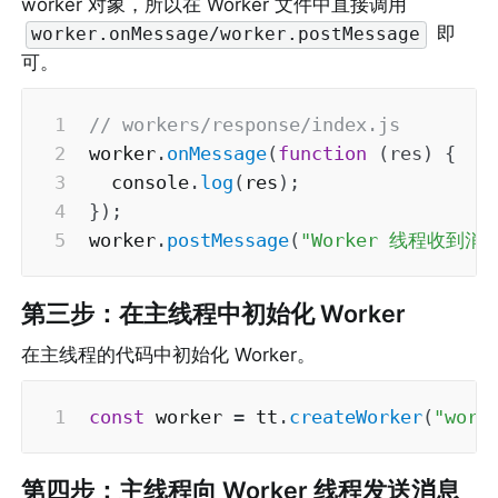
worker 对象，所以在 Worker 文件中直接调用 
 即
worker.onMessage/worker.postMessage
可。
// workers/response/index.js 
worker
.
onMessage
(
function
(
res
)
{
  console
.
log
(
res
)
;
}
)
;
worker
.
postMessage
(
"Worker 线程收到消
第三步：在主线程中初始化 Worker
在主线程的代码中初始化 Worker。
const
 worker 
=
 tt
.
createWorker
(
"work
第四步：主线程向 Worker 线程发送消息