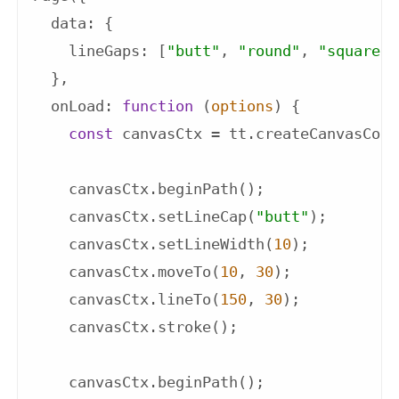
data
: {

lineGaps
: [
"butt"
, 
"round"
, 
"square"
]
  },

onLoad
: 
function
 (
options
) 
{

const
 canvasCtx = tt.createCanvasCont
    canvasCtx.beginPath();

    canvasCtx.setLineCap(
"butt"
);

    canvasCtx.setLineWidth(
10
);

    canvasCtx.moveTo(
10
, 
30
);

    canvasCtx.lineTo(
150
, 
30
);

    canvasCtx.stroke();

    canvasCtx.beginPath();
