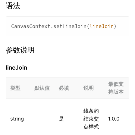
语法
CanvasContext
.
set
LineJoin(
lineJoin
)
参数说明
lineJoin
最低支
类型
默认值
必填
说明
持版本
线条的
string
是
结束交
1.0.0
点样式