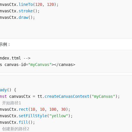
nvasCtx
.
lineTo
(
120
,
120
)
;
nvasCtx
.
stroke
(
)
;
nvasCtx
.
draw
(
)
;
合示例：
ndex
.
ttml 
--
>
s canvas
-
id
=
"myCanvas"
>
<
/
canvas
>
ady
(
)
{
nst
 canvasCtx 
=
 tt
.
createCanvasContext
(
"myCanvas"
)
;
/ 开始路径1
nvasCtx
.
rect
(
10
,
10
,
100
,
30
)
;
nvasCtx
.
setFillStyle
(
"yellow"
)
;
nvasCtx
.
fill
(
)
;
/ 创建新的路径2