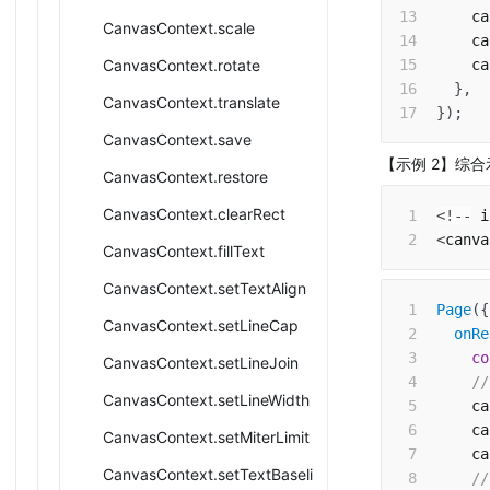
    ca
CanvasContext.scale
    ca
CanvasContext.rotate
    ca
}
,
CanvasContext.translate
}
)
;
CanvasContext.save
【示例 2】综
CanvasContext.restore
CanvasContext.clearRect
<
!
--
 i
<
canva
CanvasContext.fillText
CanvasContext.setTextAlign
Page
(
{
CanvasContext.setLineCap
onRe
co
CanvasContext.setLineJoin
/
CanvasContext.setLineWidth
    ca
    ca
CanvasContext.setMiterLimit
    ca
CanvasContext.setTextBaseli
/