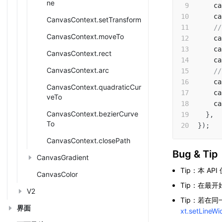
ne
    ca
    ca
CanvasContext.setTransform
/
CanvasContext.moveTo
    ca
    ca
CanvasContext.rect
    ca
CanvasContext.arc
/
    ca
CanvasContext.quadraticCur
    ca
veTo
    ca
CanvasContext.bezierCurve
}
,
To
}
)
;
CanvasContext.closePath
Bug & Tip
CanvasGradient
Tip：本 AP
CanvasColor
Tip：在最
V2
Tip：若在
界面
xt.setLineWi