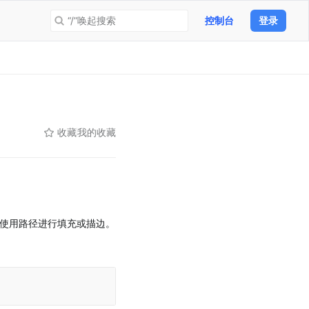
“/”唤起搜索
控制台
登录
收藏
我的收藏
使用路径进行填充或描边。