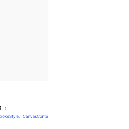
1】；
trokeStyle
、
CanvasConte