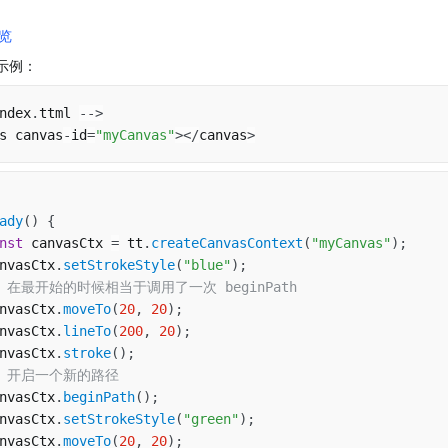
览
示例：
ndex
.
ttml 
--
>
s canvas
-
id
=
"myCanvas"
>
<
/
canvas
>
ady
(
)
{
nst
 canvasCtx 
=
 tt
.
createCanvasContext
(
"myCanvas"
)
;
nvasCtx
.
setStrokeStyle
(
"blue"
)
;
/ 在最开始的时候相当于调用了一次 beginPath
nvasCtx
.
moveTo
(
20
,
20
)
;
nvasCtx
.
lineTo
(
200
,
20
)
;
nvasCtx
.
stroke
(
)
;
/ 开启一个新的路径
nvasCtx
.
beginPath
(
)
;
nvasCtx
.
setStrokeStyle
(
"green"
)
;
nvasCtx
.
moveTo
(
20
,
20
)
;