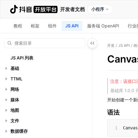
开发者文档
小程序
教程
框架
组件
JS API
服务端 OpenAPI
行业
开发
/
JS API
/
画
Canva
JS API 列表
基础
TTML
注意：该接口
网络
基础库 1.0
媒体
开始创建一个新
地图
语法
文件
Canvas
数据缓存