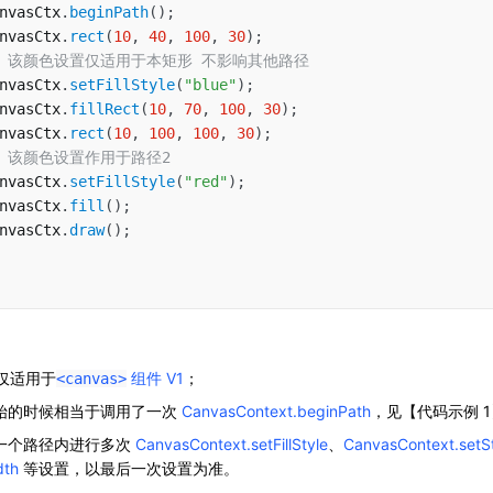
nvasCtx
.
beginPath
(
)
;
nvasCtx
.
rect
(
10
,
40
,
100
,
30
)
;
/ 该颜色设置仅适用于本矩形 不影响其他路径
nvasCtx
.
setFillStyle
(
"blue"
)
;
nvasCtx
.
fillRect
(
10
,
70
,
100
,
30
)
;
nvasCtx
.
rect
(
10
,
100
,
100
,
30
)
;
/ 该颜色设置作用于路径2
nvasCtx
.
setFillStyle
(
"red"
)
;
nvasCtx
.
fill
(
)
;
nvasCtx
.
draw
(
)
;
I 仅适用于
组件 V1
；
<canvas>
开始的时候相当于调用了一次
CanvasContext.beginPath
，见【代码示例 
同一个路径内进行多次
CanvasContext.setFillStyle
、
CanvasContext.setS
dth
等设置，以最后一次设置为准。