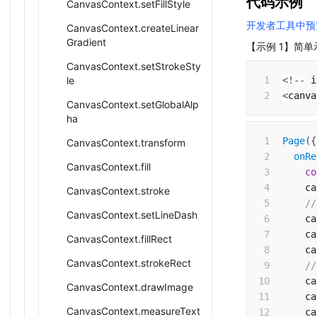
代码示例
CanvasContext.setFillStyle
开发者工具中预
CanvasContext.createLinear
Gradient
【示例 1】简单
CanvasContext.setStrokeSty
le
<
!
--
 i
<
canva
CanvasContext.setGlobalAlp
ha
Page
(
{
CanvasContext.transform
onRe
CanvasContext.fill
co
    ca
CanvasContext.stroke
/
CanvasContext.setLineDash
    ca
    ca
CanvasContext.fillRect
    ca
CanvasContext.strokeRect
/
    ca
CanvasContext.drawImage
    ca
CanvasContext.measureText
    ca