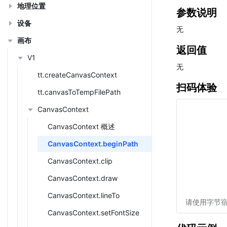
地理位置
参数说明
设备
无
画布
返回值
V1
无
tt.createCanvasContext
扫码体验
tt.canvasToTempFilePath
CanvasContext
CanvasContext 概述
CanvasContext.beginPath
CanvasContext.clip
CanvasContext.draw
CanvasContext.lineTo
请使用字节宿
CanvasContext.setFontSize