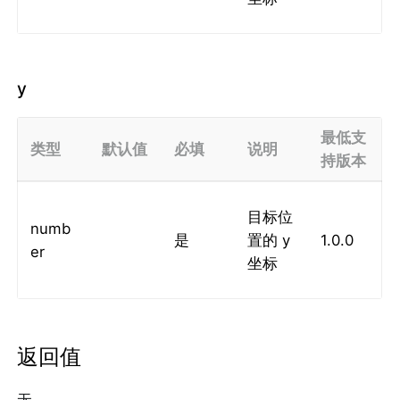
y
最低支
类型
默认值
必填
说明
持版本
目标位
numb
是
置的 y
1.0.0
er
坐标
返回值
无