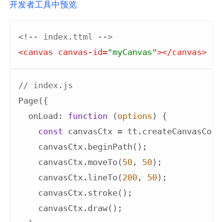
开发者工具中预览
<!-- index.ttml -->
<
canvas
canvas-id
=
"myCanvas"
>
</
canvas
>
// index.js
Page({

onLoad
: 
function
 (
options
) 
{

const
 canvasCtx = tt.createCanvasCont
    canvasCtx.beginPath();

    canvasCtx.moveTo(
50
, 
50
);

    canvasCtx.lineTo(
200
, 
50
);

    canvasCtx.stroke();

    canvasCtx.draw();
