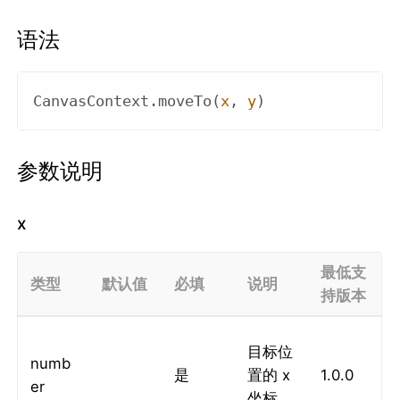
语法
CanvasContext
.
move
To(
x
, 
y
)
参数说明
x
最低支
类型
默认值
必填
说明
持版本
目标位
numb
是
置的 x
1.0.0
er
坐标