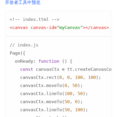
开发者工具中预览
<!-- index.ttml -->
<
canvas
canvas-id
=
"myCanvas"
>
</
canvas
>
// index.js
Page({

onReady
: 
function
 (
) 
{

const
 canvasCtx = tt.createCanvasCont
    canvasCtx.rect(
0
, 
0
, 
100
, 
100
);

    canvasCtx.moveTo(
0
, 
50
);

    canvasCtx.lineTo(
100
, 
50
);

    canvasCtx.moveTo(
50
, 
0
);

    canvasCtx.lineTo(
50
, 
100
);
