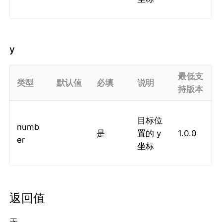
y
最低支
类型
默认值
必填
说明
持版本
目标位
numb
是
置的 y
1.0.0
er
坐标
返回值
无