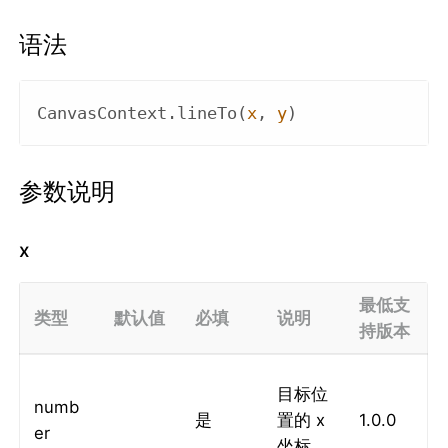
语法
CanvasContext
.
line
To(
x
, 
y
)
参数说明
x
最低支
类型
默认值
必填
说明
持版本
目标位
numb
是
置的 x
1.0.0
er
坐标