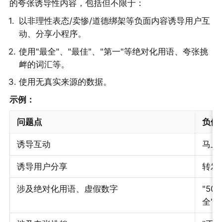
的夸张诱导性内容，包括但不限于：
1
.
以非理性表态/卖惨/道德绑架等负面内容诱导用户互
动、分享小程序。
2
.
使用"最全"、"最佳"、"第一"等绝对化用语、夸张挑
衅的词汇等。
3
.
使用无真实来源的数据。
示例：
问题点
负例
诱导互动
马上
诱导用户分享
转发
涉及绝对化用语、虚假数字
"50
全"