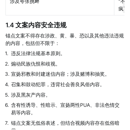
涉及夸张挑衅
"不
疯了
1.4 文案内容
安全
违规
锚点文案不得存在涉政、黄、暴、恐以及其他违法违规
的内容，包括但不限于：
1
.
违反法律法规基本原则。
2
.
煽动民族仇恨和歧视。
3
.
宣扬邪教和封建迷信内容；涉及赌博和抽奖。
4
.
召集和鼓动犯罪，违背社会善良风俗内容。
5
.
涉及黑灰产内容。
6
.
含有性诱导、性暗示、宣扬两性PUA、非法色情交
易等内容。
7
.
锚点文案无低俗表述，但结合视频内容存在低俗暗