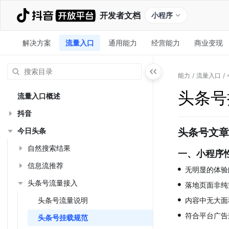
开发者文档
小程序
解决方案
流量入口
通用能力
经营能力
商业变现
能力
/
流量入口
/
头条号
流量入口概述
抖音
今日头条
头条号文章
自然搜索结果
一、小程序
信息流推荐
•
无明显的体验
•
头条号流量接入
落地页面非纯
•
头条号流量说明
内容中无大面
•
符合平台广告
头条号挂载规范