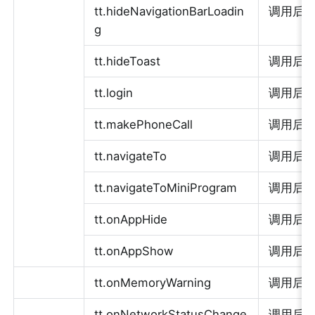
tt.hideNavigationBarLoadin
调用后
g
tt.hideToast
调用后
tt.login
调用后执行
tt.makePhoneCall
调用后执行
tt.navigateTo
调用后执行
tt.navigateToMiniProgram
调用后执行
tt.onAppHide
调用后
tt.onAppShow
调用后
tt.onMemoryWarning
调用后
tt.onNetworkStatusChange
调用后