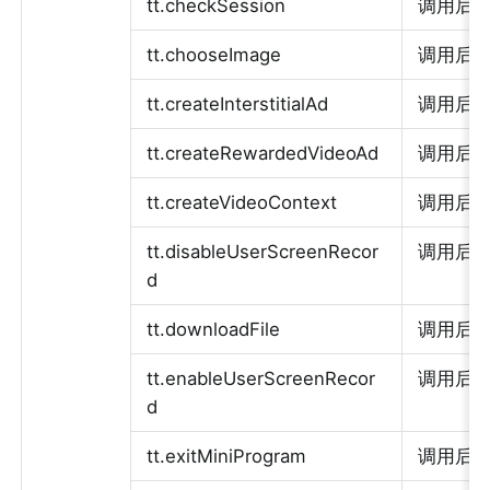
tt.checkSession
调用后执行
tt.chooseImage
调用后执行
tt.createInterstitialAd
调用后
tt.createRewardedVideoAd
调用后
tt.createVideoContext
调用后执行
tt.disableUserScreenRecor
调用后
d
tt.downloadFile
调用后执行
tt.enableUserScreenRecor
调用后
d
tt.exitMiniProgram
调用后执行