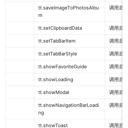
tt.saveImageToPhotosAlbu
调用后执行
m
tt.setClipboardData
调用后执行
tt.setTabBarItem
调用后
tt.setTabBarStyle
调用后
tt.showFavoriteGuide
调用后
tt.showLoading
调用后
tt.showModal
调用后
tt.showNavigationBarLoadi
调用后
ng
tt.showToast
调用后