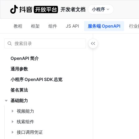
开发者文档
小程序
教程
框架
组件
JS API
服务端 OpenAPI
行业
OpenAPI 简介
通用参数
小程序 OpenAPI SDK 总览
签名算法
基础能力
视频能力
线索组件
接口调用凭证