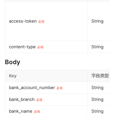
access-token
String
必填
content-type
String
必填
Body
Key
字段类型
bank_account_number
String
必填
bank_branch
String
必填
bank_name
String
必填