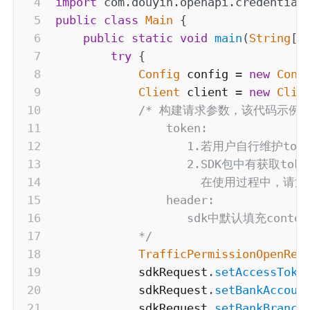
import
com
.
douyin
.
openapi
.
credential
public
class
Main
{
public
static
void
main
(
String
[
]
try
{
Config
 config 
=
new
Conf
Client
 client 
=
new
Clie
/* 构建请求参数，该代码示例
                token:

                   1.若用户自行维护t
                   2.SDK包中有获取
                     在使用过程中，请注
                header:

                   sdk中默认填充co
            */
TrafficPermissionOpenReq
            sdkRequest
.
setAccessToke
            sdkRequest
.
setBankAccoun
            sdkRequest
.
setBankBranch