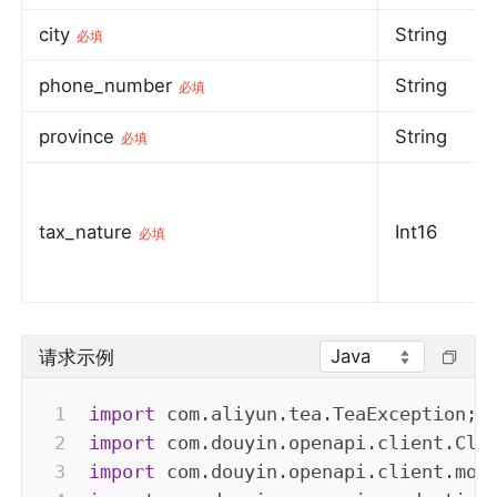
city
String
必填
phone_number
String
必填
province
String
必填
tax_nature
Int16
必填
Java
请求示例
import
com
.
aliyun
.
tea
.
TeaException
;
import
com
.
douyin
.
openapi
.
client
.
Cli
import
com
.
douyin
.
openapi
.
client
.
mod