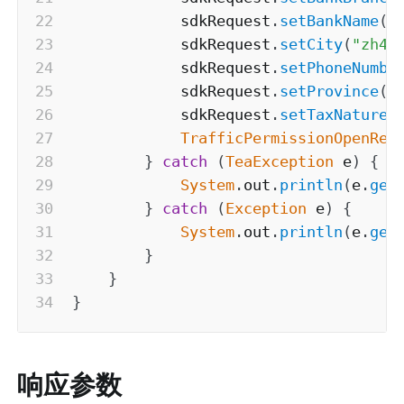
            sdkRequest
.
setBankName
(
"
            sdkRequest
.
setCity
(
"zh4u
            sdkRequest
.
setPhoneNumbe
            sdkRequest
.
setProvince
(
"
            sdkRequest
.
setTaxNature
(
TrafficPermissionOpenRes
}
catch
(
TeaException
 e
)
{
System
.
out
.
println
(
e
.
get
}
catch
(
Exception
 e
)
{
System
.
out
.
println
(
e
.
get
}
}
}
响应参数