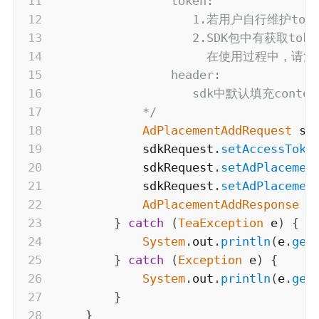
                token:

                   1.若用户自行维护t
                   2.SDK包中有获取
                     在使用过程中，请注
                header:

                   sdk中默认填充co
            */
AdPlacementAddRequest
 sd
            sdkRequest
.
setAccessToke
            sdkRequest
.
setAdPlacemen
            sdkRequest
.
setAdPlacemen
AdPlacementAddResponse
 s
}
catch
(
TeaException
 e
)
{
System
.
out
.
println
(
e
.
get
}
catch
(
Exception
 e
)
{
System
.
out
.
println
(
e
.
get
}
}