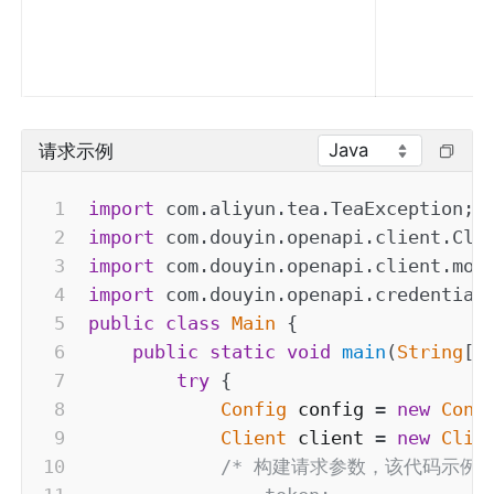
Java
请求示例
import
com
.
aliyun
.
tea
.
TeaException
;
import
com
.
douyin
.
openapi
.
client
.
Cli
import
com
.
douyin
.
openapi
.
client
.
mod
import
com
.
douyin
.
openapi
.
credential
public
class
Main
{
public
static
void
main
(
String
[
]
try
{
Config
 config 
=
new
Conf
Client
 client 
=
new
Clie
/* 构建请求参数，该代码示例