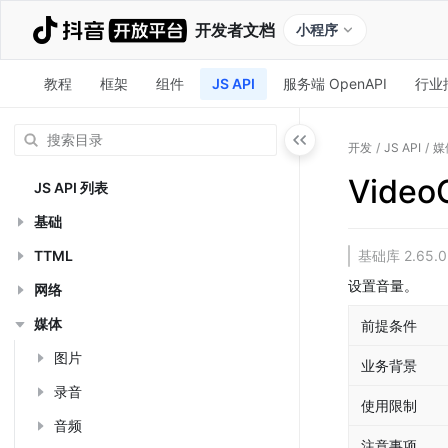
开发者文档
小程序
教程
框架
组件
JS API
服务端 OpenAPI
行业
开发
/
JS API
/
媒
Video
JS API 列表
基础
TTML
基础库 2.6
设置音量。
网络
媒体
前提条件
图片
业务背景
录音
使用限制
音频
注意事项