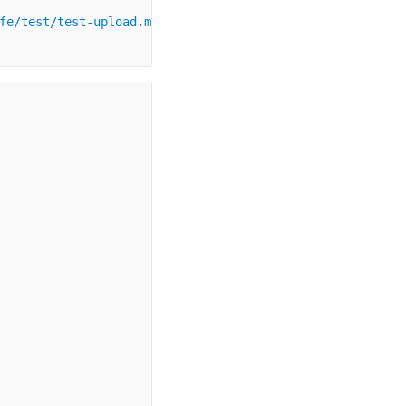
fe/test/test-upload.mp4
"
>
</
video
>