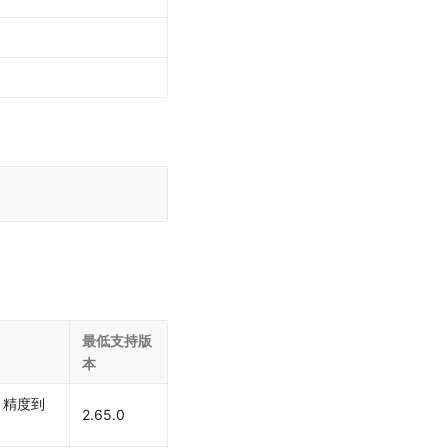
最低支持版
本
]，精度到
2.65.0