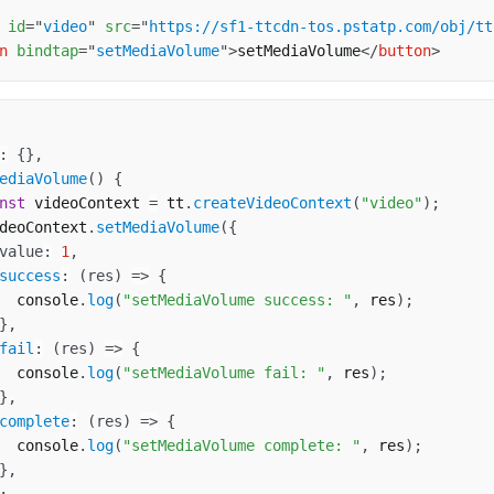
id
=
"
video
"
src
=
"
https://sf1-ttcdn-tos.pstatp.com/obj/tt
n
bindtap
=
"
setMediaVolume
"
>
setMediaVolume
</
button
>
:
{
}
,
ediaVolume
(
)
{
nst
 videoContext 
=
 tt
.
createVideoContext
(
"video"
)
;
deoContext
.
setMediaVolume
(
{
value
:
1
,
success
:
(
res
)
=>
{
  console
.
log
(
"setMediaVolume success: "
,
 res
)
;
}
,
fail
:
(
res
)
=>
{
  console
.
log
(
"setMediaVolume fail: "
,
 res
)
;
}
,
complete
:
(
res
)
=>
{
  console
.
log
(
"setMediaVolume complete: "
,
 res
)
;
}
,