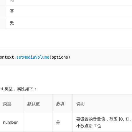
否
无
ontext
.
setMediaVolume
(
options
)
bject 类型，属性如下：
类型
默认值
必填
说明
要设置的音量值，范围 [0, 1
number
是
小数点后 1 位