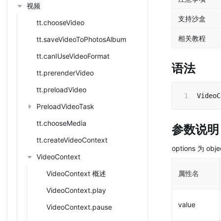
视频
支持沙盒
tt.chooseVideo
相关教程
tt.saveVideoToPhotosAlbum
tt.canIUseVideoFormat
语法
tt.prerenderVideo
tt.preloadVideo
VideoC
PreloadVideoTask
tt.chooseMedia
参数说明
tt.createVideoContext
options 为 o
VideoContext
VideoContext 概述
属性名
VideoContext.play
value
VideoContext.pause