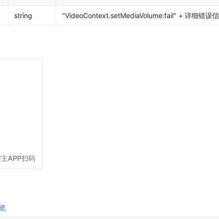
string
"VideoContext.setMediaVolume:fail" + 详细错误
主APP扫码
览