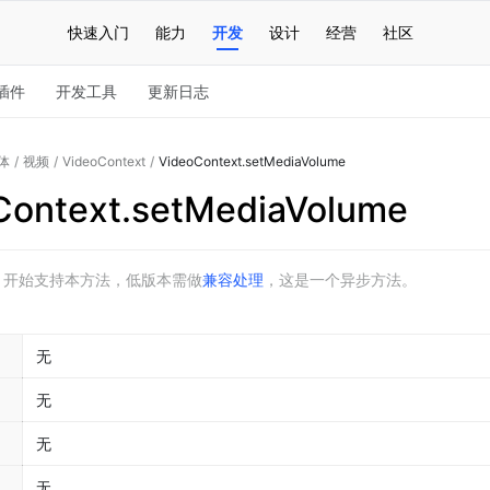
快速入门
能力
开发
设计
经营
社区
插件
开发工具
更新日志
体
/
视频
/
VideoContext
/
VideoContext.setMediaVolume
Context.setMediaVolume
5.0 开始支持本方法，低版本需做
兼容处理
，这是一个异步方法。
无
无
无
无