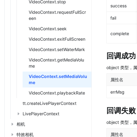
VideoContext.stop
success
VideoContext.requestFullScr
fail
een
VideoContext.seek
complete
VideoContext.exitFullScreen
VideoContext.setWaterMark
回调成功
VideoContext.getMediaVolu
me
object 类型
VideoContext.setMediaVolu
属性名
me
errMsg
VideoContext.playbackRate
tt.createLivePlayerContext
回调失败
LivePlayerContext
object 类型
相机
特效相机
属性名