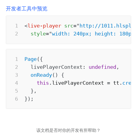
开发者工具中预览
<
live-player
src
=
"
http://1011.hlspla
style
=
"
width: 240px; height: 180px
Page
(
{
livePlayerContext
:
undefined
,
onReady
(
)
{
this
.
livePlayerContext 
=
 tt
.
crea
}
,
}
)
;
该文档是否对你的开发有所帮助？