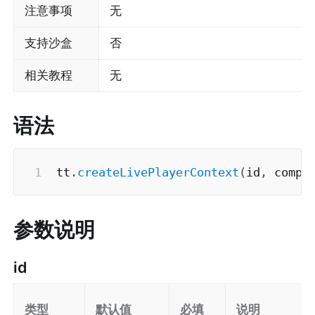
注意事项
无
支持沙盒
否
相关教程
无
语法
tt
.
createLivePlayerContext
(
id
,
 compo
参数说明
id
类型
默认值
必填
说明