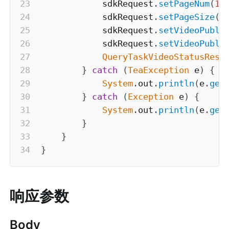
            sdkRequest
.
setPageNum
(
1
)
            sdkRequest
.
setPageSize
(
1
            sdkRequest
.
setVideoPubli
            sdkRequest
.
setVideoPubli
QueryTaskVideoStatusResp
}
catch
(
TeaException
 e
)
{
System
.
out
.
println
(
e
.
get
}
catch
(
Exception
 e
)
{
System
.
out
.
println
(
e
.
get
}
}
}
响应参数
Body