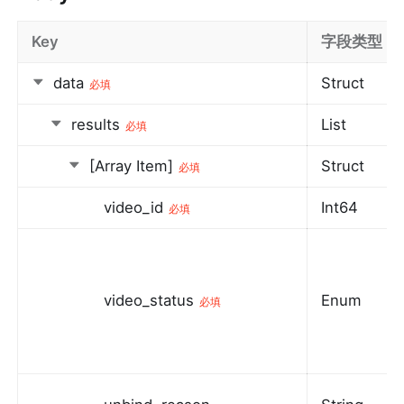
Key
字段类型
data
Struct
必填
results
List
必填
[Array Item]
Struct
必填
video_id
Int64
必填
video_status
Enum
必填