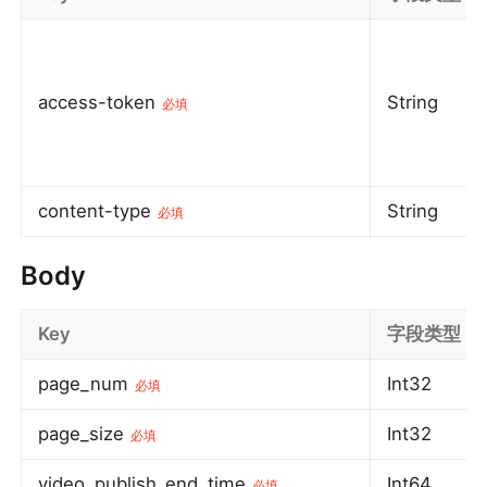
access-token
String
必填
content-type
String
必填
Body
Key
字段类型
page_num
Int32
必填
page_size
Int32
必填
video_publish_end_time
Int64
必填