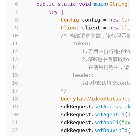
public
static
void
main
(
String
[
]
try
{
Config
 config 
=
new
Conf
Client
 client 
=
new
Clie
/* 构建请求参数，该代码示例
                token:

                   1.若用户自行维护t
                   2.SDK包中有获取
                     在使用过程中，请注
                header:

                   sdk中默认填充co
            */
QueryTaskVideoStatusRequ
            sdkRequest
.
setAccessToke
            sdkRequest
.
setAgentId
(
1
)
            sdkRequest
.
setAppId
(
"pyp
            sdkRequest
.
setDouyinId
(
"