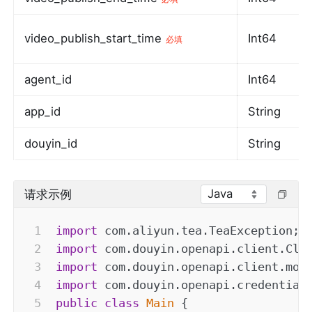
video_publish_start_time
Int64
必填
agent_id
Int64
app_id
String
douyin_id
String
Java
请求示例
import
com
.
aliyun
.
tea
.
TeaException
;
import
com
.
douyin
.
openapi
.
client
.
Cli
import
com
.
douyin
.
openapi
.
client
.
mod
import
com
.
douyin
.
openapi
.
credential
public
class
Main
{