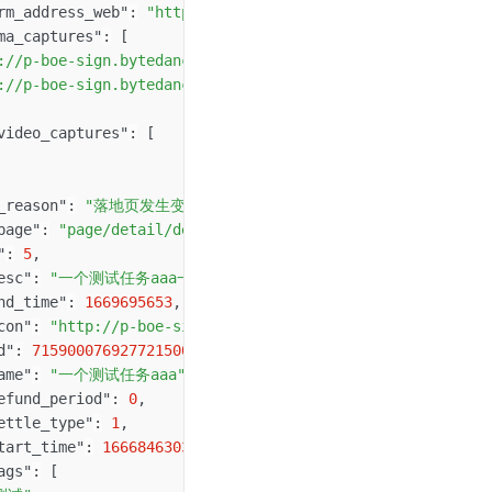
rm_address_web"
:
"http://boe.m.zjbyte.net/share/douyin/?
ma_captures"
:
[
://p-boe-sign.bytedance.net/tos-boe-i-giyy2m8f28/368d628
://p-boe-sign.bytedance.net/tos-boe-i-giyy2m8f28/f83566d
video_captures"
:
[
_reason"
:
"落地页发生变更"
,
page"
:
"page/detail/detail?id=1"
,
"
:
5
,
esc"
:
"一个测试任务aaa一个测试任务aaa一个测试任务aaa一个测试任务
nd_time"
:
1669695653
,
con"
:
"http://p-boe-sign.bytedance.net/tos-boe-i-giyy2m8
d"
:
7159000769277215000
,
ame"
:
"一个测试任务aaa"
,
efund_period"
:
0
,
ettle_type"
:
1
,
tart_time"
:
1666846303
,
ags"
:
[