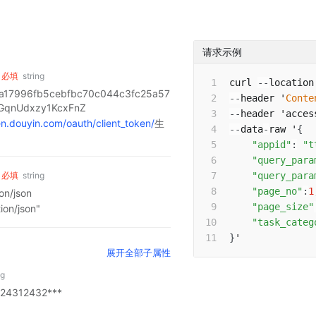
请求示例
必填
string
curl 
--
location
17996fb5cebfbc70c044c3fc25a57
--
header '
Conte
GqnUdxzy1KcxFnZ
--
header 'acces
en.douyin.com/oauth/client_token/
生
--
data
-
raw '
{
"appid"
:
"t
"query_para
必填
string
"query_para
"page_no"
:
1
n/json
"page_size"
on/json"
"task_categ
}
'
展开
全部子属性
ng
24312432***