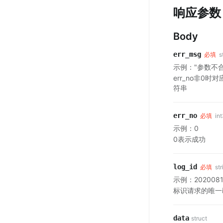
响应参数
Body
err_msg
必填
s
示例："参数不合
err_no非0
符串
err_no
必填
in
示例：0
0表示成功
log_id
必填
str
示例：20200812
标识请求的唯一i
data
struct