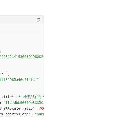
,
2008121419360101980821035705926A"
,
"
:
1
,
ttf31985a46c214faf"
,
_title"
:
"一个测试任务"
,
:
"ttcfdbb96650e33350"
,
t_allocate_ratio"
:
7000
,
rm_address_app"
:
"subPackage/pages/taskDetail/index?task