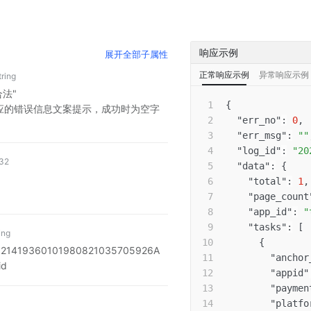
响应示例
展开
全部子属性
正常响应示例
异常响应示例
tring
法"
{
时对应的错误信息文案提示，成功时为空字
"err_no"
:
0
,
"err_msg"
:
""
"log_id"
:
"20
t32
"data"
:
{
"total"
:
1
,
"page_count
"app_id"
:
"
"tasks"
:
[
ing
{
1419360101980821035705926A
"anchor
d
"appid"
"paymen
"platfo