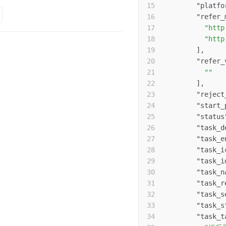
"platfo
"refer_
"http
"http
]
,
"refer_
""
]
,
"reject
"start_
"status
"task_d
"task_e
"task_i
"task_i
"task_n
"task_r
"task_s
"task_s
"task_t