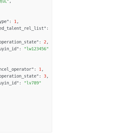
测试"
,
"
ype"
:
1
,
ed_talent_rel_list"
:
[
operation_state"
:
2
,
uyin_id"
:
"lw123456"
ncel_operator"
:
1
,
operation_state"
:
3
,
uyin_id"
:
"lv789"