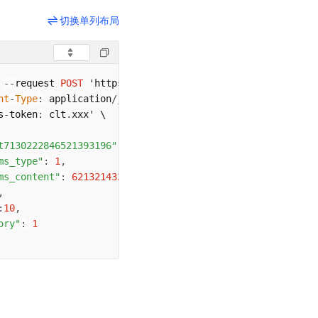
切换单列布局
 
--
request 
POST
 'https
:
/
/
open
.
douyin
.
com
/
api
/
match
/
v1
/
ta
nt
-
Type
:
 application
/
s
-
token
:
 clt
.
t7130222846521393196"
,
ms_type"
:
1
,
ms_content"
:
62132143214314321
,
,
:
10
,
ory"
:
1