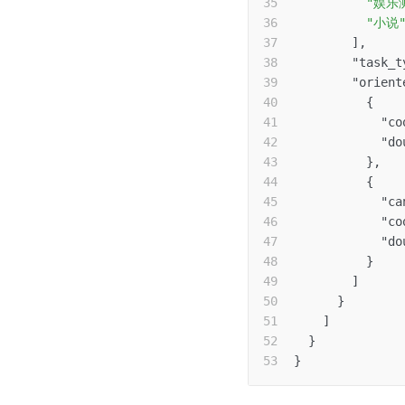
"娱乐
"小说
]
,
"task_t
"orient
{
"co
"do
}
,
{
"ca
"co
"do
}
]
}
]
}
}