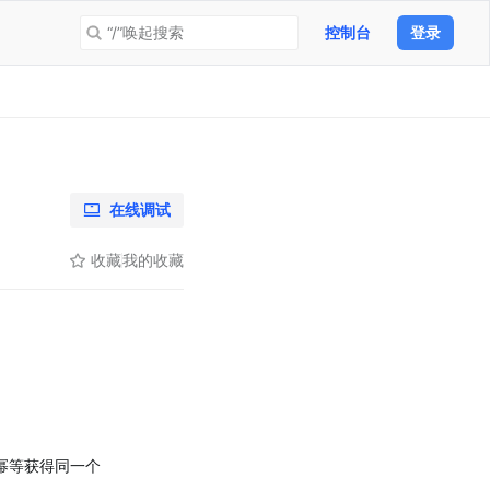
“/”唤起搜索
控制台
登录
在线调试
收藏
我的收藏
en 会幂等获得同一个