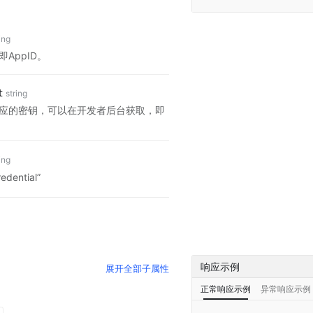
ing
AppID。
t
string
应的密钥，可以在开发者后台获取，即
ing
edential”
响应示例
展开
全部子属性
正常响应示例
异常响应示例