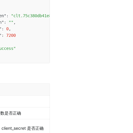
en"
:
"clt.75c380db41e815978a733994d96f5d23RqilUxH48iobyW
n"
:
""
,
"
:
0
,
"
:
7200
uccess"
y 参数是否正确
和 client_secret 是否正确