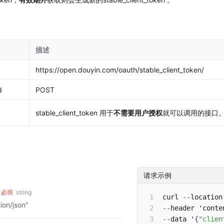
描述
https://open.douyin.com/oauth/stable_client_token/
d
POST
stable_client_token 用于
不需要用户授权
就可以调用的接口
请求示例
必填
string
curl 
--
location
on/json"
--
header 'conte
--
data '
{
"clien