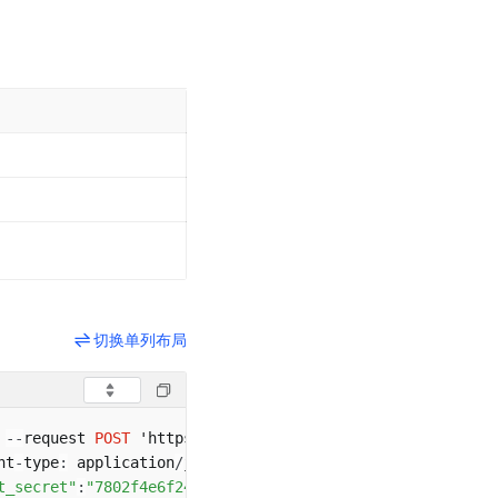
。
切换单列布局
 
--
request 
POST
 'https
:
/
/
open
.
douyin
.
com
/
oauth
/
stable_cl
nt
-
type
:
 application
/
t_secret"
:
"7802f4e6f243e659d51135445fe******"
,
"grant_typ