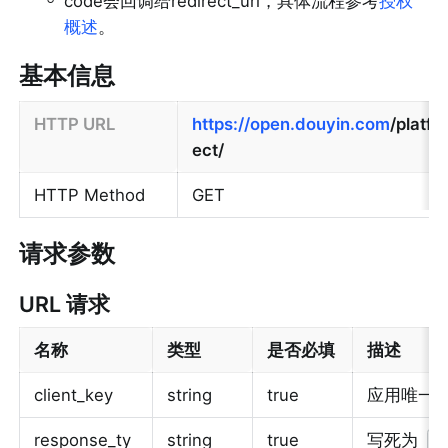
code会回调给redirect_uri，具体流程参考
授权
概述
。
基本信息
HTTP URL
https://open.douyin.com
/platf
ect/
HTTP Method
GET
请求参数
URL 请求
名称
类型
是否必填
描述
client_key
string
true
应用唯一
response_ty
string
true
写死为 
c