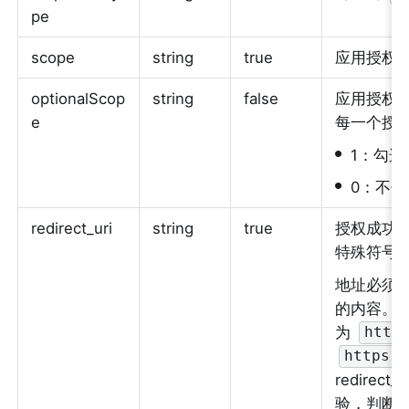
pe
scope
string
true
应用授权
optionalScop
string
false
应用授权
e
每一个授
•
1：勾选
•
0：不勾
redirect_uri
string
true
授权成功
特殊符号时请
地址必须对
的内容。如
为 
http
https:/
redirect
验，判断是