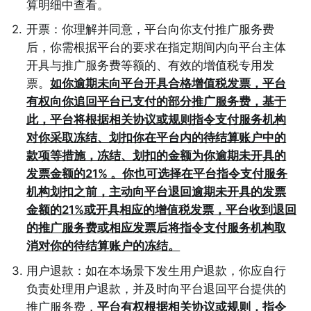
算明细中查看。
2
.
开票：你理解并同意，平台向你支付推广服务费
后，你需根据平台的要求在指定期间内向平台主体
开具与推广服务费等额的、有效的增值税专用发
票。
如你逾期未向平台开具合格增值税发票，平台
有权向你追回平台已支付的部分推广服务费，基于
此，平台将根据相关协议或规则指令支付服务机构
对你采取冻结、划扣你在平台内的待结算账户中的
款项等措施，冻结、划扣的金额为你逾期未开具的
发票金额的21% 。你也可选择在平台指令支付服务
机构划扣之前，主动向平台退回逾期未开具的发票
金额的21%或开具相应的增值税发票，平台收到退回
的推广服务费或相应发票后将指令支付服务机构取
消对你的待结算账户的冻结。
3
.
用户退款：如在本场景下发生用户退款，你应自行
负责处理用户退款，并及时向平台退回平台提供的
推广服务费，
平台有权根据相关协议或规则，指令