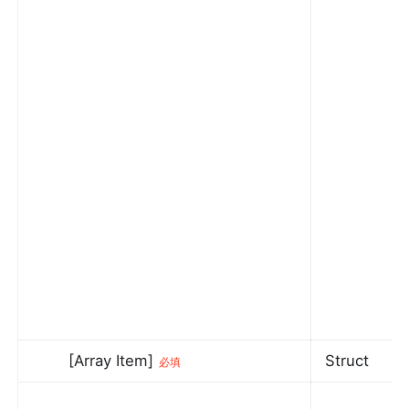
[Array Item]
Struct
必填