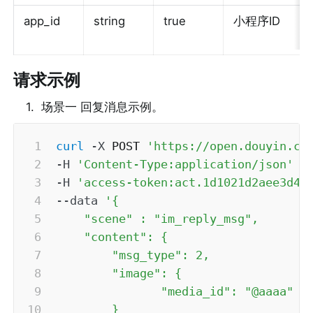
app_id
string
true
小程序ID
请求示例
1
.
场景一 回复消息示例。
curl
-X
 POST 
'https://open.douyin.co
-H
'Content-Type:application/json'
\
-H
'access-token:act.1d1021d2aee3d41
--data
'{

    "scene" : "im_reply_msg",

    "content": {

        "msg_type": 2,

        "image": {

               "media_id": "@aaaa"

        }
