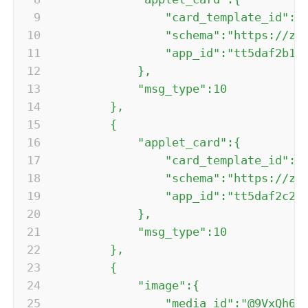
                "card_template_id":"@
                "schema":"https://z.d
                "app_id":"tt5daf2b12c
            },

            "msg_type":10

        },

        {

            "applet_card":{

                "card_template_id":"@
                "schema":"https://z.d
                "app_id":"tt5daf2c285
            },

            "msg_type":10

        },

        {

            "image":{

                "media_id":"@9VxQh6rG