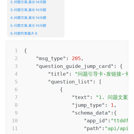
{
"msg_type"
:
205
,
"question_guide_jump_card"
:
{
"title"
:
"问题引导卡-发链接-卡
"question_list"
:
[
{
"text"
:
"1. 问题文案,
"jump_type"
:
1
,
"schema_data"
:
{
"app_id"
:
"ttddf8
"path"
:
"api/apiP