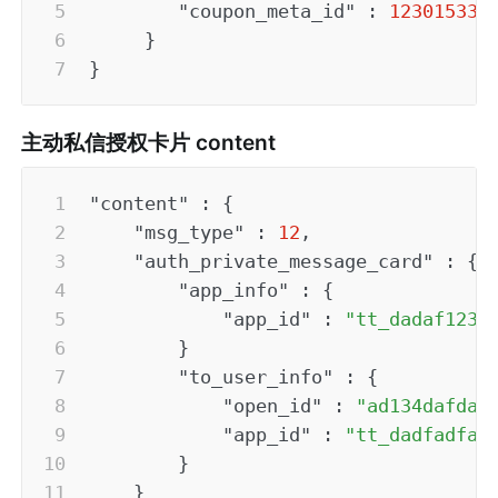
"coupon_meta_id"
:
123015333
}
}
主动私信授权卡片 content
"content"
:
{
"msg_type"
:
12
,
"auth_private_message_card"
:
{
"app_info"
:
{
"app_id"
:
"tt_dadaf1231
}
"to_user_info"
:
{
"open_id"
:
"ad134dafdaf
"app_id"
:
"tt_dadfadfa"
}
}