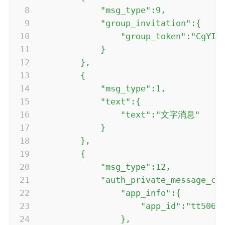
            "msg_type":9,

            "group_invitation":{

                "group_token":"CgYIAS
            }

        },

        {

            "msg_type":1,

            "text":{

                "text":"文字消息"

            }

        },

        {

            "msg_type":12,

            "auth_private_message_car
                "app_info":{

                    "app_id":"tt506e9
                },
