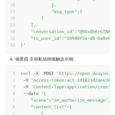
            },

            "msg_type":2

        }

    ],

    "conversation_id":"@9VxQh6rGTNAj0
    "to_user_id":"28940f5a-d8-6a8e647
}'
4
.
场景四 主动私信持续触达示例。
curl
-X
  POST 
'https://open.douyin.c
-H
'access-token:act.1d1021d2aee3d4
-H
'Content-Type:application/json'
--data
'{

    "scene":"im_authorize_message",

    "content_list":[

        {
