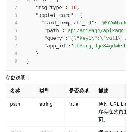
"msg_type"
:
10
,
"applet_card"
:
{
"card_template_id"
:
"@9VwNxuKK
"path"
:
"api/apiPage/apiPage"
"query"
:
"{\"key1\":\"val1\",\
"app_id"
:
"tt3ergjdge84gdwksb"
}
}
参数说明：
名称
类型
是否必填
描述
path
string
true
通过 URL 
序存在的页面，不
页。