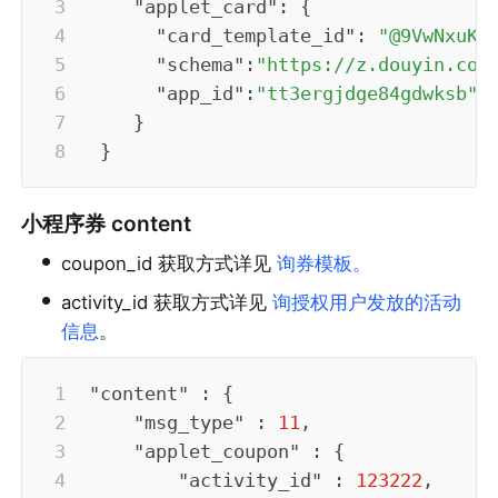
"applet_card"
:
{
"card_template_id"
:
"@9VwNxuKK
"schema"
:
"https://z.douyin.com
"app_id"
:
"tt3ergjdge84gdwksb"
}
}
小程序券 content
•
coupon_id 获取方式详见 
询券模板
。
•
activity_id 获取方式详见 
询授权用户发放的活动
信息
。
"content"
:
{
"msg_type"
:
11
,
"applet_coupon"
:
{
"activity_id"
:
123222
,