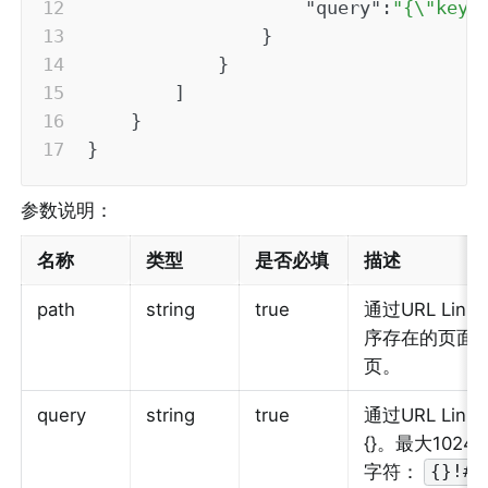
"query"
:
"{\"key1
}
}
]
}
}
参数说明：
名称
类型
是否必填
描述
path
string
true
通过URL L
序存在的页面，不
页。
query
string
true
通过URL Li
{}。最大10
字符：
{}!#$