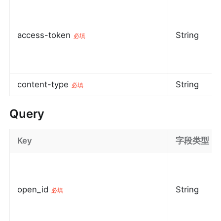
access-token
String
必填
content-type
String
必填
Query
Key
字段类型
open_id
String
必填