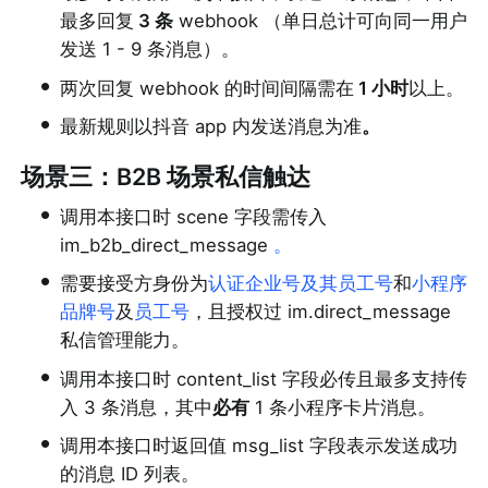
最多回复
 3 条
 webhook （单日总计可向同一用户
发送 1 - 9 条消息）。
•
两次回复 webhook 的时间间隔需在
 1 小时
以上。
•
最新规则以抖音 app 内发送消息为准
。
场景三：B2B
场景私信触达
•
调用本接口时 scene 字段需传入 
im_b2b_direct_message 
。
•
需要接受方身份为
认证企业号及其员工号
和
小程序
品牌号
及
员工号
，且授权过 im.direct_message 
私信管理能力。
•
调用本接口时 content_list 字段必传且最多支持传
入 3 条消息，其中
必有
 1 条小程序卡片消息。
•
调用本接口时返回值 msg_list 字段表示发送成功
的消息 ID 列表。