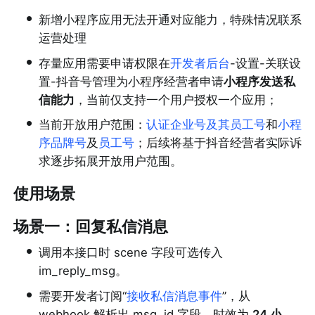
•
新增小程序应用无法开通对应能力，特殊情况联系
运营处理
•
存量应用需要申请权限在
开发者后台
-设置-关联设
置-抖音号管理为小程序经营者申请
小程序发送私
信能力
，当前仅支持一个用户授权一个应用；
•
当前开放用户范围：
认证企业号及其员工号
和
小程
序品牌号
及
员工号
；后续将基于抖音经营者实际诉
求逐步拓展开放用户范围。
使用场景
场景一：回复私信消息
•
调用本接口时 scene 字段可选传入 
im_reply_msg。
•
需要开发者订阅“
接收私信消息事件
”，从 
webhook 解析出 msg_id 字段，时效为 
24 小