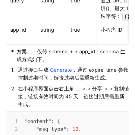
query
string
true
通过 URL Li
填{}。最大 
殊字符：
{}!
app_id
string
true
小程序 ID
•
方案二：仅传 schema ＋＋app_id：schema 生
成方式如下。
1
.
通过接口生成 
Generate
，通过 expire_time 参数
控制过期时间，链接过期后需重新生成。
2
.
在小程序界面点击右上角 ... ＞＞分享 ＞＞复制链
接，链接有效时间为 45 天，链接过期后需重新
生成。
"content"
:
{
"msg_type"
:
10
,