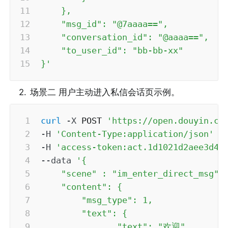
    },

    "msg_id": "@7aaaa==",

    "conversation_id": "@aaaa==",

    "to_user_id": "bb-bb-xx"

}'
2
.
场景二 用户主动进入私信会话页示例。
curl
-X
 POST 
'https://open.douyin.co
-H
'Content-Type:application/json'
\
-H
'access-token:act.1d1021d2aee3d41
--data
'{

    "scene" : "im_enter_direct_msg",

    "content": {

        "msg_type": 1,

        "text": {

               "text": "欢迎"
