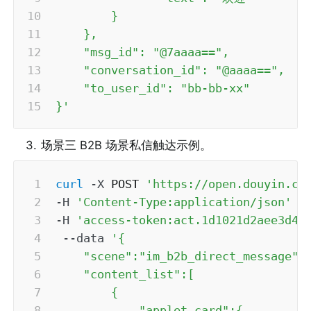
        }

    },

    "msg_id": "@7aaaa==",

    "conversation_id": "@aaaa==",

    "to_user_id": "bb-bb-xx"

}'
3
.
场景三 B2B 场景私信触达示例。
curl
-X
 POST 
'https://open.douyin.co
-H
'Content-Type:application/json'
\
-H
'access-token:act.1d1021d2aee3d41
--data
'{

    "scene":"im_b2b_direct_message",

    "content_list":[

        {

            "applet_card":{
