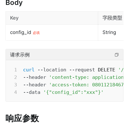
Body
Key
字段类型
config_id
String
必填
请求示例
curl
--location
--request
 DELETE 
'/a
--header
'content-type: application/
--header
'access-token: 080112184673
--data
'{"config_id":"xxx"}'
响应参数