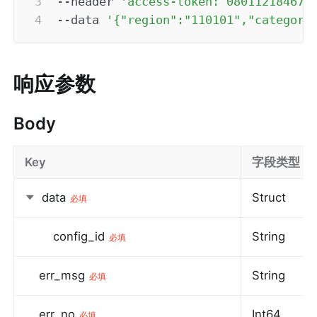
--header
'access-token: 080112184673
--data
'{"region":"110101","category
响应参数
Body
Key
字段类型
data
Struct
必填
config_id
String
必填
err_msg
String
必填
err_no
Int64
必填