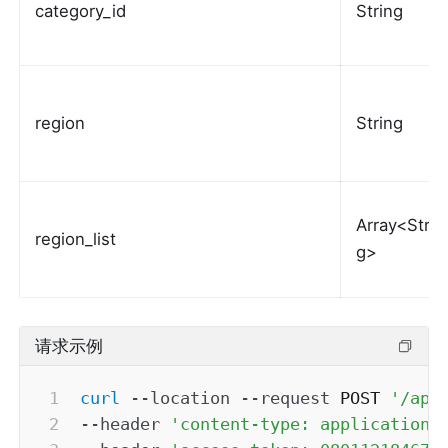
category_id
String
region
String
Array<Strin
region_list
g>
请求示例
curl
--location
--request
 POST 
'/api
--header
'content-type: application/