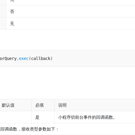
否
无
orQuery
.
exec
(
callback
)
默认值
必填
说明
是
小程序切前台事件的回调函数。
个回调函数，接收类型参数如下：