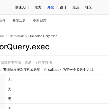
快速入门
能力
开发
设计
经营
社区
插件
开发工具
更新日志
TML
/
SelectorQuery
/
SelectorQuery.exec
torQuery.exec
.0 开始支持本方法，这是一个同步方法。
查询结果按次序构成数组，在 callback 的第一个参数中返回。
无
无
无
无