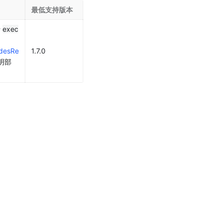
最低支持版本
 
exec
desRe
1.7.0
明部