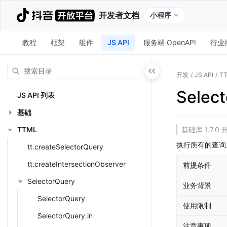
开发者文档
小程序
教程
框架
组件
JS API
服务端 OpenAPI
行业
开发
/
JS API
/
T
Selec
JS API 列表
基础
TTML
基础库 1.7
执行所有的查询。
tt.createSelectorQuery
tt.createIntersectionObserver
前提条件
SelectorQuery
业务背景
SelectorQuery
使用限制
SelectorQuery.in
注意事项