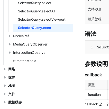
SelectorQuery.select
支持沙盒
SelectorQuery.selectAll
相关教程
SelectorQuery.selectViewport
SelectorQuery.exec
语法
NodesRef
MediaQueryObserver
Select
IntersectionObserver
tt.matchMedia
参数说明
网络
callback
媒体
类型
地图
文件
function
数据缓存
callback
 是一