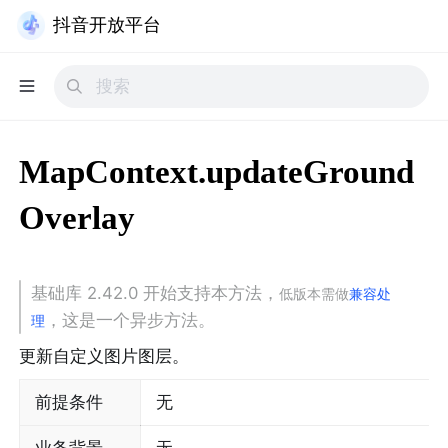
抖音开放平台
MapContext.updateGround
Overlay
基础库 2.42.0 开始支持本方法，
低版本需做
兼容处
，这是一个异步方法。
理
更新自定义图片图层。
前提条件
无
业务背景
无