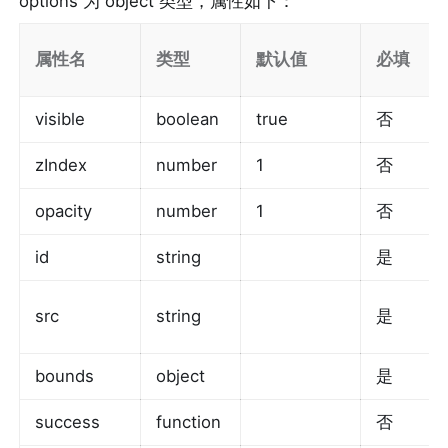
options 为 object 类型，属性如下：
属性名
类型
默认值
必填
visible
boolean
true
否
zIndex
number
1
否
opacity
number
1
否
id
string
是
src
string
是
bounds
object
是
success
function
否