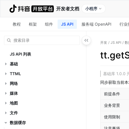
开发者文档
小程序
教程
框架
组件
JS API
服务端 OpenAPI
行业
开发
/
JS API
/
数
tt.get
JS API 列表
基础
TTML
基础库 1.0
同步获取当前本
网络
媒体
前提条件
地图
业务背景
文件
使用限制
数据缓存
注意事项