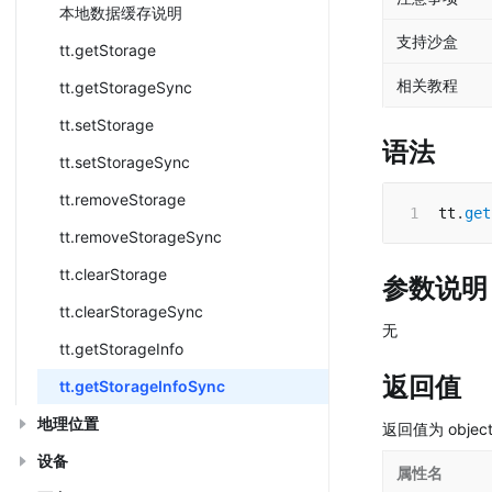
本地数据缓存说明
支持沙盒
tt.getStorage
相关教程
tt.getStorageSync
tt.setStorage
语法
tt.setStorageSync
tt.removeStorage
tt
.
get
tt.removeStorageSync
tt.clearStorage
参数说明
tt.clearStorageSync
无
tt.getStorageInfo
返回值
tt.getStorageInfoSync
地理位置
返回值为 obj
设备
属性名