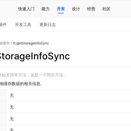
快速入门
能力
开发
设计
经营
社区
插件
开发工具
更新日志
据缓存
/
tt.getStorageInfoSync
StorageInfoSync
.0 开始支持本方法，这是一个同步方法。
地缓存数据的相关信息。
无
无
无
无