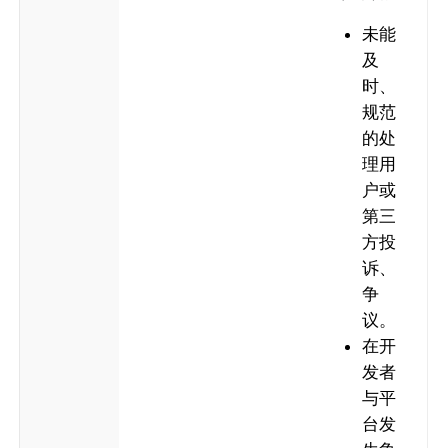
未能
及
时、
规范
的处
理用
户或
第三
方投
诉、
争
议。
在开
发者
与平
台发