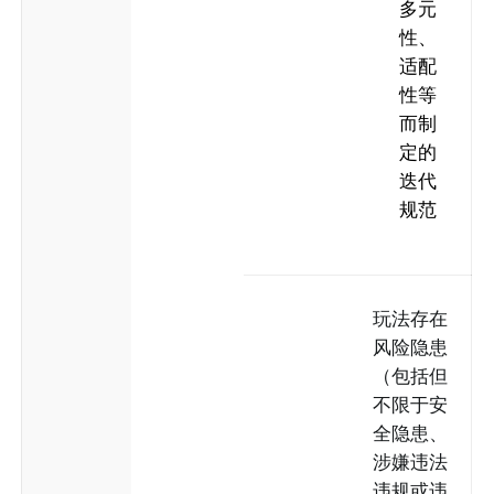
多元
性、
适配
性等
而制
定的
迭代
规范
玩法存在
风险隐患
（包括但
不限于安
全隐患、
涉嫌违法
违规或违