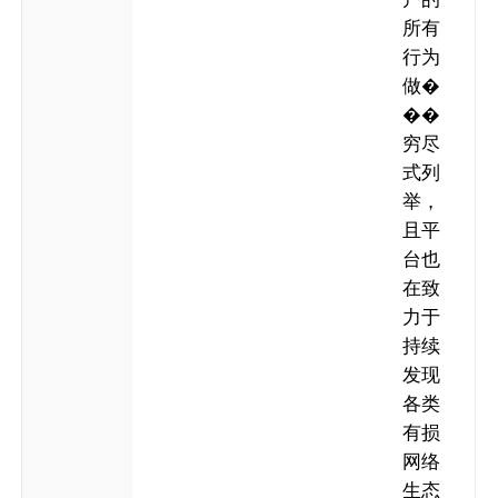
所有
行为
做�
��
穷尽
式列
举，
且平
台也
在致
力于
持续
发现
各类
有损
网络
生态