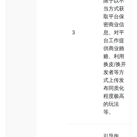
限于以不
当方式获
取平台保
密商业信
3
息、对平
台工作提
供商业贿
赂、利用
换皮/换开
发者等方
式上传发
布同质化
程度极高
的玩法
等。
引导舆