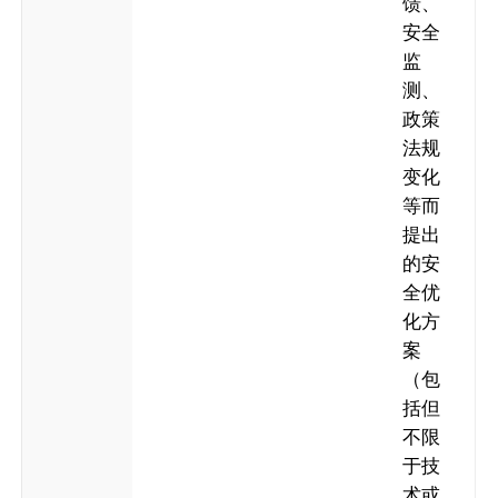
馈、
安全
监
测、
政策
法规
变化
等而
提出
的安
全优
化方
案
（包
括但
不限
于技
术或