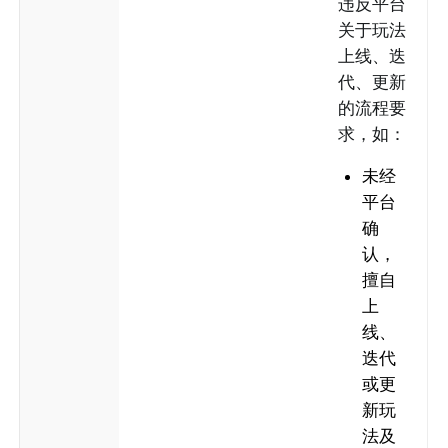
违反平台
关于玩法
上线、迭
代、更新
的流程要
求，如：
未经
平台
确
认，
擅自
上
线、
迭代
或更
新玩
法及