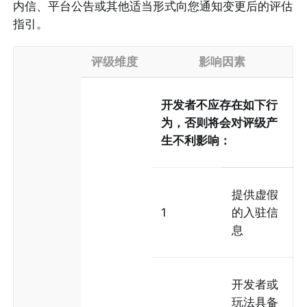
内信、平台公告或其他适当形式向您通知变更后的评估
指引。
评级维度
影响因素
开发者不应存在如下行
为，否则将会对评级产
生不利影响：
提供虚假
1
的入驻信
息
开发者或
玩法具备