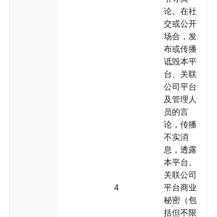
论。在社
交或公开
场合，发
布或传播
诋毁本平
台、关联
公司平台
及管理人
员的言
论，传播
不实消
息，透露
本平台、
关联公司
4
平台商业
秘密（包
括但不限