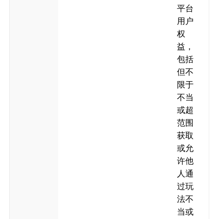
平台
用户
权
益，
包括
但不
限于
不当
或超
范围
获取
或允
许他
人通
过玩
法不
当或