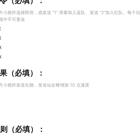
法指令（必填）：
小摇杆选择阵营，或发送 “1” 弹幕加入蓝队、发送 “2”加入红队。每
戏中不可更改
X
X
X
X
物效果（必填）：
方小摇杆发送礼物，发送仙女棒增加 10 点速度
行规则（必填）：