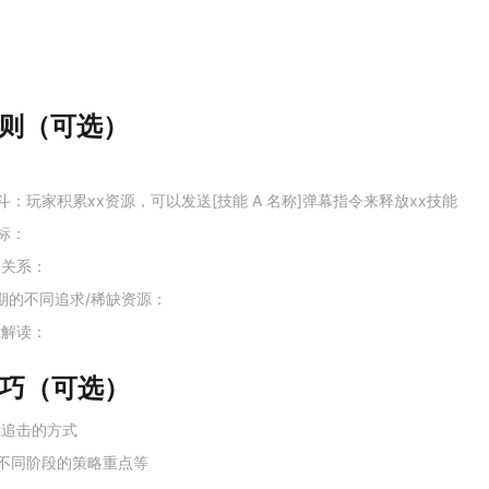
规则（可选）
：玩家积累xx资源，可以发送[技能 A 名称]弹幕指令来释放xx技能
标：
制关系：
后期的不同追求/稀缺资源：
T2解读：
技巧（可选）
胜追击的方式
不同阶段的策略重点等