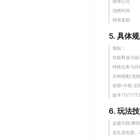
榜单公式
清榜时间
榜单奖励
5. 具体
例如：
技能释放与战斗
特殊任务与目
兵种搭配/克
前期-中期-
版本T0/T1/
6. 玩法
反败为胜/乘
送礼优先级、