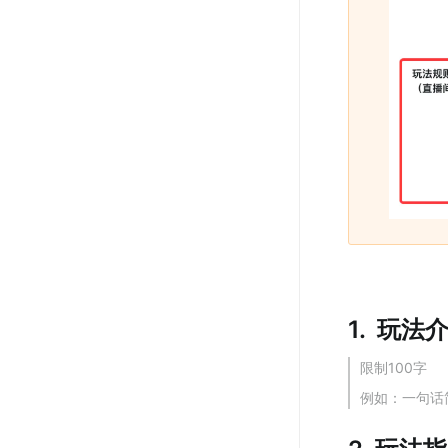
1.  玩
限制100字
例如：一句话