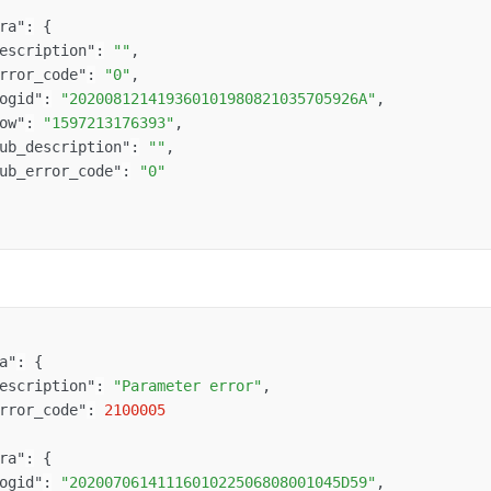
ra"
:
{
escription"
:
""
,
rror_code"
:
"0"
,
ogid"
:
"202008121419360101980821035705926A"
,
ow"
:
"1597213176393"
,
ub_description"
:
""
,
ub_error_code"
:
"0"
a"
:
{
escription"
:
"Parameter error"
,
rror_code"
:
2100005
ra"
:
{
ogid"
:
"2020070614111601022506808001045D59"
,