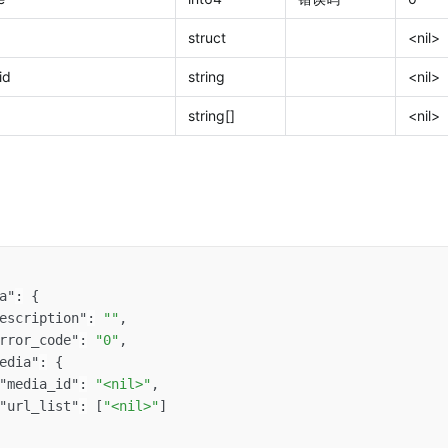
struct
<nil>
_id
string
<nil>
string[]
<nil>
a"
:
{
escription"
:
""
,
rror_code"
:
"0"
,
edia"
:
{
"media_id"
:
"<nil>"
,
"url_list"
:
[
"<nil>"
]