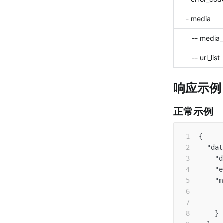
   - media
      -- media
      -- url_list
响应示例
正常示例
{
"dat
"d
"e
"m
}