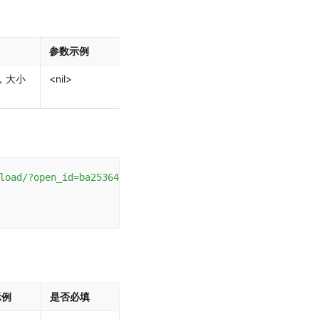
参数示例
是否必填
，大小
<nil>
否
load/?open_id=ba253642-0590-40bc-9bdf-9af334b94059&acces
示例
是否必填