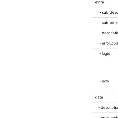
extra
    - sub_des
    - sub_er
    - descript
    - error_co
    - logid
    - now
data
   - descripti
   - error_cod