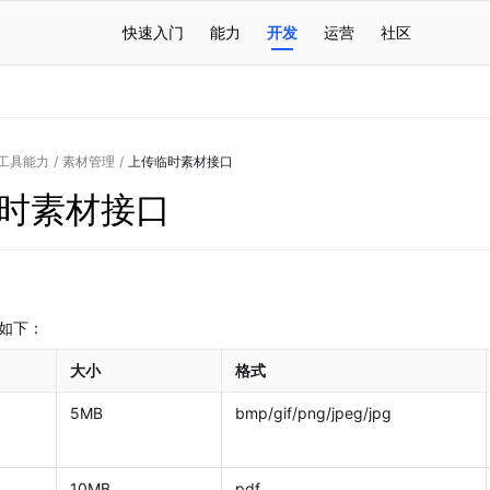
快速入门
能力
开发
运营
社区
工具能力
/
素材管理
/
上传临时素材接口
时素材接口
如下：
大小
格式
5MB
bmp/gif/png/jpeg/jpg
10MB
pdf