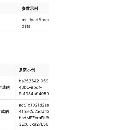
参数示例
是否必填
multipart/form-
是
data
参数示例
是否必填
ba253642-0590-
是
生成的 
40bc-9bdf-
9a1334b94059
act.1d1021d2aee3d
是
成的 
41fee2d2add43456
badMFZnrhFhfWotu
3Ecuiuka27L56lr