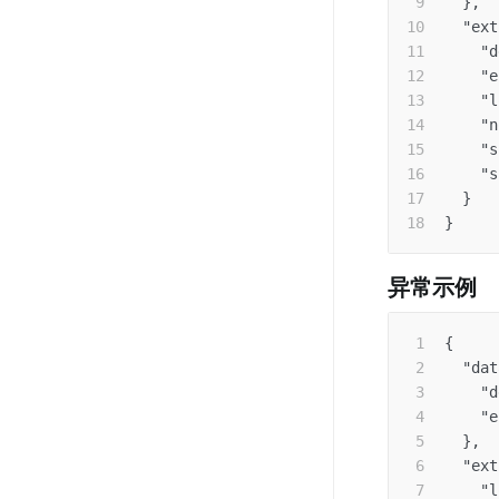
}
,
"ext
"d
"e
"l
"n
"s
"s
}
}
异常示例
{
"dat
"d
"e
}
,
"ext
"l