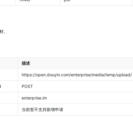
材。
描述
https://open.douyin.com/enterprise/media/temp/upload/
d
POST
enterprise.im
当前暂不支持新增申请