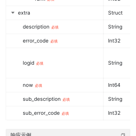
extra
Struct
description
String
必填
error_code
Int32
必填
logid
String
必填
now
Int64
必填
sub_description
String
必填
sub_error_code
Int32
必填
响应示例