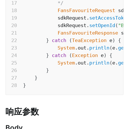
            */
FansFavouriteRequest
 sdk
            sdkRequest
.
setAccessToke
            sdkRequest
.
setOpenId
(
"B9
FansFavouriteResponse
 sd
}
catch
(
TeaException
 e
)
{
System
.
out
.
println
(
e
.
get
}
catch
(
Exception
 e
)
{
System
.
out
.
println
(
e
.
get
}
}
}
响应参数
Body