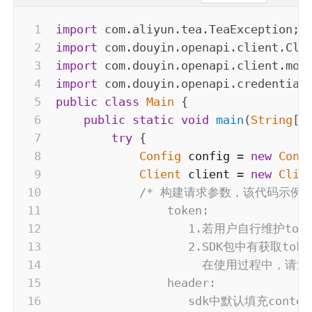
import
com
.
aliyun
.
tea
.
TeaException
;
import
com
.
douyin
.
openapi
.
client
.
Cli
import
com
.
douyin
.
openapi
.
client
.
mod
import
com
.
douyin
.
openapi
.
credential
public
class
Main
{
public
static
void
main
(
String
[
]
try
{
Config
 config 
=
new
Conf
Client
 client 
=
new
Clie
/* 构建请求参数，该代码示例
                token:

                   1.若用户自行维护t
                   2.SDK包中有获取
                     在使用过程中，请注
                header:

                   sdk中默认填充co