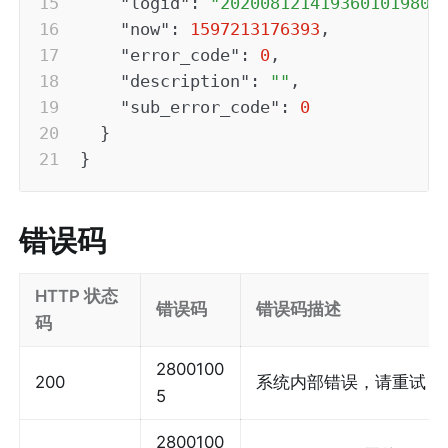
"logid"
:
"2020081214193601019808
"now"
:
1597213176393
,
"error_code"
:
0
,
"description"
:
""
,
"sub_error_code"
:
0
}
}
错误码
HTTP 状态
错误码
错误码描述
码
2800100
200
系统内部错误，请重试
5
2800100