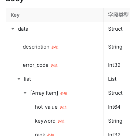
Key
字段类型
data
Struct
description
String
必填
error_code
Int32
必填
list
List
[Array Item]
Struct
必填
hot_value
Int64
必填
keyword
String
必填
rank
Int32
必填