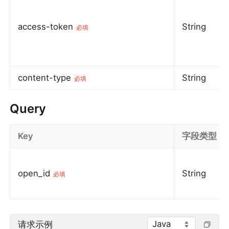
access-token
String
必填
content-type
String
必填
Query
Key
字段类型
open_id
String
必填
Java
请求示例