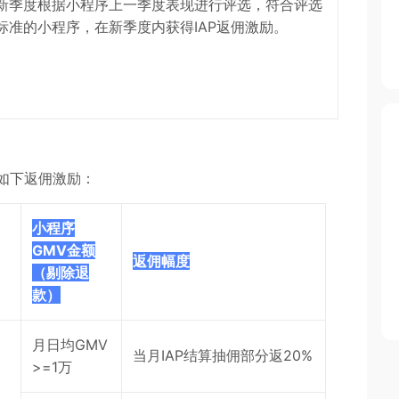
新季度根据小程序上一季度表现进行评选，符合评选
标准的小程序，在新季度内获得IAP返佣激励。
如下返佣激励：
小程序
GMV金额
返佣幅度
（剔除退
款）
月日均GMV
的
当月IAP结算抽佣部分返20%
>=1万
佣
道