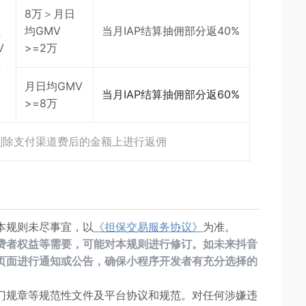
8万＞月日
独
均GMV
当月IAP结算抽佣部分返40%
V
>=2万
额
为
月日均GMV
当月IAP结算抽佣部分返60%
>=8万
佣剔除支付渠道费后的金额上进行返佣
本规则未尽事宜，以
《担保交易服务协议》
为准。
费者权益等需要，可能对本规则进行修订。如未来抖音
页面进行通知或公告，确保小程序开发者有充分选择的
门规章等规范性文件及平台协议和规范。对任何涉嫌违