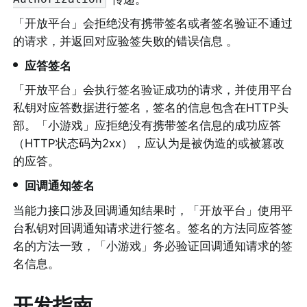
「开放平台」会拒绝没有携带签名或者签名验证不通过
的请求，并返回对应验签失败的错误信息 。
•
应答签名
「开放平台」会执行签名验证成功的请求，并使用平台
私钥对应答数据进行签名，签名的信息包含在HTTP头
部。「小游戏」应拒绝没有携带签名信息的成功应答
（HTTP状态码为2xx），应认为是被伪造的或被篡改
的应答。
•
回调通知签名
当能力接口涉及回调通知结果时，「开放平台」使用平
台私钥对回调通知请求进行签名。签名的方法同应答签
名的方法一致，「小游戏」务必验证回调通知请求的签
名信息。
开发指南