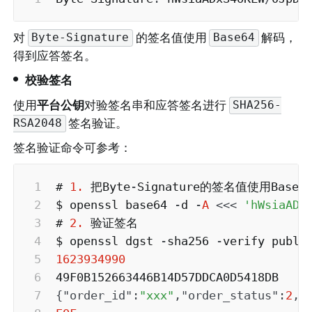
对
的签名值使用
解码，
Byte-Signature
Base64
得到应答签名。
•
校验签名
使用
平台公钥
对验签名串和应答签名进行
SHA256-
签名验证。
RSA2048
签名验证命令可参考：
# 
1.
 把Byte
-
Signature的签名值使用Base
$ openssl base64 
-
d 
-
A
<<
<
'hWsiaADx
# 
2.
 验证签名 

$ openssl dgst 
-
sha256 
-
verify publi
1623934990
{
"order_id"
:
"xxx"
,
"order_status"
:
2
,
"