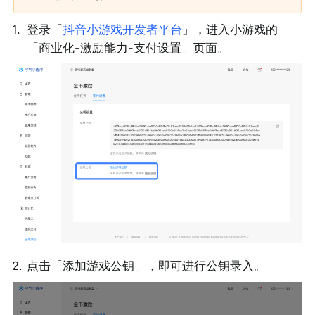
1
.
登录「
抖音小游戏开发者平台
」，进入小游戏的
「商业化-激励能力-支付设置」页面。
2
.
点击「添加游戏公钥」，即可进行公钥录入。