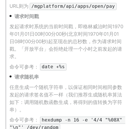
URL则为
/mgplatform/api/apps/open/pay
•
请求时间戳
发起请求时系统的当前时间戳，即格林威治时间1970
年01月01日00时00分00秒(北京时间1970年01月01
日08时00分00秒)起至现在的总秒数，作为请求时间
戳。「开放平台」会拒绝处理一个小时之前发起的请
求。
命令可参考：
date +%s
•
请求随机串
任意生成一个随机字符串，以保证相同时间相同参数
发起的请求签名值不一样（我们推荐生成随机串算法
如下：调用随机数函数生成，将得到的值转换为字符
串）。
命令可参考：
hexdump -n 16 -e '4/4 "%08X" 
"\n"' /dev/random