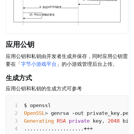
9. 发起HTTPS请求
10. 平台公钥验证签名
应用
公钥
应用公钥和私钥由开发者生成并保存，同时应用公钥需
要在「
字节小游戏平台
」的小游戏管理后台上传。
生成方式
应用公钥和私钥的生成方式可参考
OpenSSL
>
 genrsa 
-
out private_key
.
pem
Generating
RSA
private
 key
,
2048
 bit
.
.
.
.
.
.
.
.
.
.
.
.
.
.
.
.
.
.
.
.
+
++