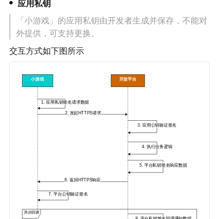
•
应用私钥
「小游戏」的应用私钥由开发者生成并保存，不能对
外提供，可支持更换。
交互方式如下图所示
小游戏
开放平台
1. 应用私钥签名请求数据
2. 发起HTTPS请求
3. 应用公钥验证签名
4. 执行业务逻辑
5. 平台私钥签名响应数据
6. 返回HTTPS响应
7. 平台公钥验证签名
异步回调
8. 平台私钥签名回调通知数据