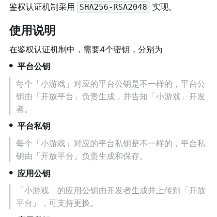
鉴权认证机制采用
实现。
SHA256-RSA2048
使用说明
在鉴权认证机制中，需要4个密钥，分别为
•
平台公钥
每个「小游戏」对应的平台公钥是不一样的，平台公
钥由「开放平台」负责生成，并告知「小游戏」开发
者。
•
平台私钥
每个「小游戏」对应的平台私钥是不一样的，平台私
钥由「开放平台」负责生成和保存。
•
应用公钥
「小游戏」的应用公钥由开发者生成并上传到「开放
平台」，可支持更换。