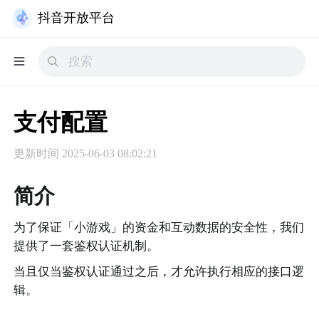
抖音开放平台
支付配置
更新时间
2025-06-03 08:02:21
简介
为了保证「小游戏」的资金和互动数据的安全性，我们
提供了一套鉴权认证机制。
当且仅当鉴权认证通过之后，才允许执行相应的接口逻
辑。