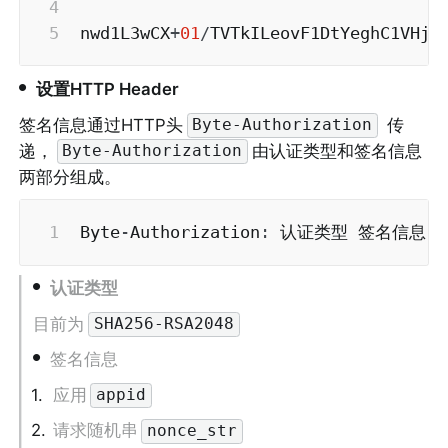
nwd1L3wCX
+
01
/
TVTkILeovF1DtYeghC1VHjr
•
设置HTTP Header
签名信息通过HTTP头
 传
Byte-Authorization
递，
由认证类型和签名信息
Byte-Authorization
两部分组成。
Byte
-
Authorization
:
 认证类型 签名信息
•
认证类型
目前为
SHA256-RSA2048
•
签名信息
1
.
应用
appid
2
.
请求随机串
nonce_str