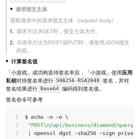
•
请求报文主体
获取请求中的请求报文主体（request body）。
1
.
请求方法为GET时，报文主体为空。
2
.
当请求方法为POST或PUT时，请使用JSON报文
内容。
•
计算签名值
「小游戏」成功构造待签名串后，「小游戏」使用
应用
私钥
对待签名串进行
签名，并对
SHA256-RSA2048
签名结果进行
编码得到签名值。
Base64
签名命令可参考
$ echo 
-
n 
-
e \

"POST\n/api/business/diamond/query\
|
 openssl dgst 
-
sha256 
-
sign privat