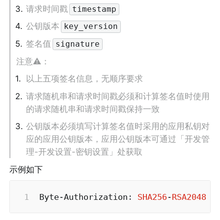
3
.
请求时间戳
timestamp
4
.
公钥版本
key_version
5
.
签名值
signature
注意⚠️：
1
.
以上五项签名信息，无顺序要求
2
.
请求随机串和请求时间戳必须和计算签名值时使用
的请求随机串和请求时间戳保持一致
3
.
公钥版本必须填写计算签名值时采用的应用私钥对
应的应用公钥版本，应用公钥版本可通过「开发管
理-开发设置-密钥设置」处获取
示例如下
Byte
-
Authorization
:
SHA256
-
RSA2048
 a