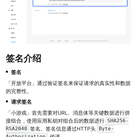
签名介绍
•
签名
「开放平台」通过验证签名来保证请求的真实性和数据
的完整性。
•
请求签名
「小游戏」首先需要对URL、消息体等关键数据进行拼
接组合，使用应用私钥对组合后的数据进行
SHA256-
签名。签名信息通过HTTP头
RSA2048
Byte-
 传递。
Authorization